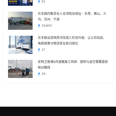
53
乐丰国内集货仓入仓须知及地址｜东莞、佛山、义
乌、苏州、宁波
39,800
乐丰联运官网资讯完成三栏目升级：让公司动态、
电商政策与物流变化各归其位
37
安特卫普港8月道路施工持续：提柜与返空需要提前
核对路线
36