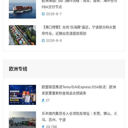
欧洲海运门到门操作流程｜清关、提柜、海外仓与
FBA交付节点
2026-8-7
【港口预警】台风“白海豚”逼近，宁波部分码头暂
停作业，近期出货请提前规划
2026-8-6
欧洲专线
欧盟接连推进Temu与AliExpress DSA执法：欧洲
卖家要重新检查商品合规链条
27
乐丰国内集货仓入仓须知及地址｜东莞、佛山、义
乌、苏州、宁波
39,788