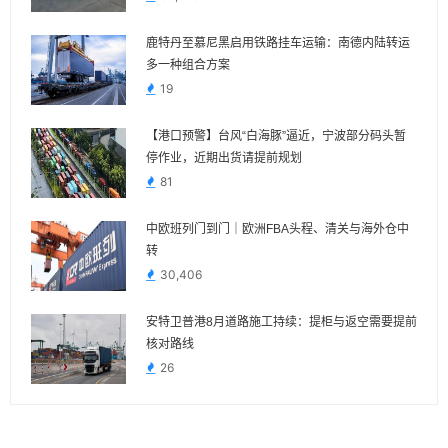
鹿特丹至慕尼黑启用铁路挂车运输：南德内陆转运
多一种组合方案
19
【港口预警】台风“白海豚”逼近，宁波部分码头暂
停作业，近期出货请提前规划
81
中欧班列门到门｜欧洲FBA头程、清关与海外仓中
转
30,406
安特卫普港8月道路施工持续：提柜与返空需要提前
核对路线
26