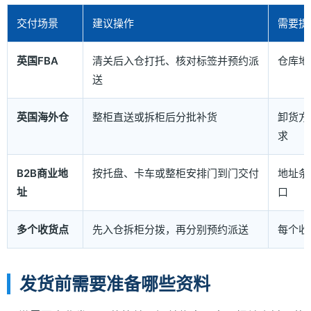
交付场景
建议操作
需要提
英国FBA
清关后入仓打托、核对标签并预约派
仓库地
送
英国海外仓
整柜直送或拆柜后分批补货
卸货方
求
B2B商业地
按托盘、卡车或整柜安排门到门交付
地址条
址
口
多个收货点
先入仓拆柜分拨，再分别预约派送
每个收
发货前需要准备哪些资料