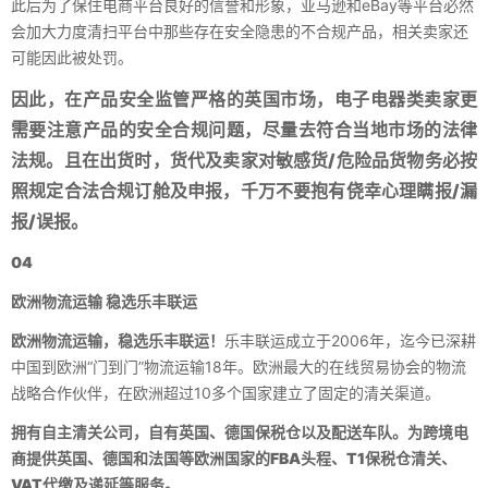
此后为了保住电商平台良好的信誉和形象，亚马逊和eBay等平台必然
会加大力度清扫平台中那些存在安全隐患的不合规产品，相关卖家还
可能因此被处罚。
因此，在产品安全监管严格的英国市场，电子电器类卖家更
需要注意产品的安全合规问题，尽量去符合当地市场的法律
法规。且在出货时，货代及卖家对敏感货/危险品货物务必按
照规定合法合规订舱及申报，千万不要抱有侥幸心理瞒报/漏
报/误报。
04
欧洲物流运输 稳选乐丰联运
欧洲物流运输，稳选乐丰联运！
乐丰联运成立于2006年，迄今已深耕
中国到欧洲“门到门”物流运输18年。欧洲最大的在线贸易协会的物流
战略合作伙伴，在欧洲超过10多个国家建立了固定的清关渠道。​
拥有自主清关公司，自有英国、德国保税仓以及配送车队。为跨境电
商提供英国、德国和法国等欧洲国家的FBA头程、T1保税仓清关、
VAT代缴及递延等服务。