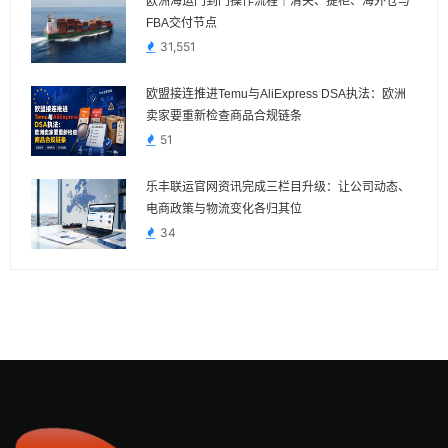
欧洲海运门到门操作流程｜清关、提柜、海外仓与
FBA交付节点
31,551
欧盟接连推进Temu与AliExpress DSA执法：欧洲
卖家要重新检查商品合规链条
51
乐丰联运官网资讯完成三栏目升级：让公司动态、
电商政策与物流变化各归其位
34