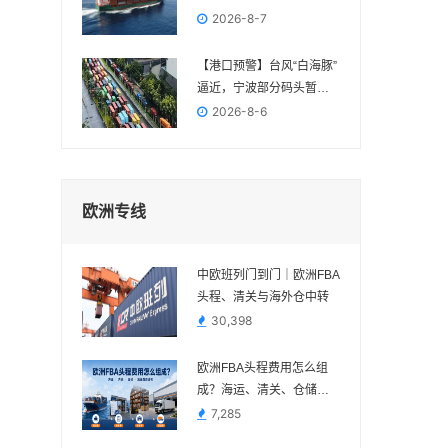
FBA交付节点
2026-8-7
【港口预警】台风“白海豚”
逼近，宁波部分码头暂停
作业，近期出货请提前规
2026-8-6
划
欧洲专线
中欧班列门到门｜欧洲FBA
头程、清关与海外仓中转
30,398
欧洲FBA头程费用怎么组
成？海运、清关、仓储与
派送费用说明
7,285