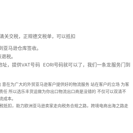
进行清关交税，正规德文税单，可以抵扣
到亚马逊仓库签收。
账退税。
址，提供VAT号码 EORI号码就可以了，我们一条龙服务门到
 意在为广大的外贸亚马逊客户提供好的物流服务 站在客户的立场 为客
责任 所以选乐丰货运做为你出口物流出口商是没错的 不仅可以双清不
流成本。
以退税抵扣，助力欧洲亚马逊卖家走向税务合规之路，跨境电商出海之路走