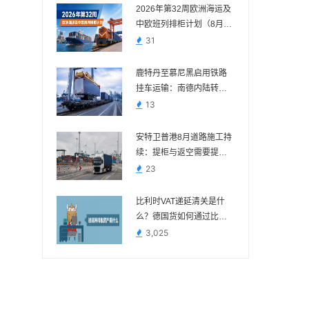
2026年第32周欧洲海运及
中欧班列排柜计划（8月3
日—8月9日）
31
鹿特丹至慕尼黑启用铁路
挂车运输：南德内陆转运
多一种组合方案
13
安特卫普港8月道路施工持
续：提柜与返空需要提前
核对路线
23
比利时VAT递延清关是什
么？德国货如何通过比利
时进口？
3,025