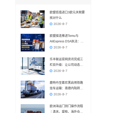
欧盟低值进口3欧元关税要
核对什么
2026-8-7
欧盟接连推进Temu与
AliExpress DSA执法：欧
洲卖家要重新检查商品合
2026-8-7
规链条
乐丰联运官网资讯完成三
栏目升级：让公司动态、
电商政策与物流变化各归
2026-8-7
其位
鹿特丹至慕尼黑启用铁路
挂车运输：南德内陆转运
多一种组合方案
2026-8-7
欧洲海运门到门操作流程
｜清关、提柜、海外仓与