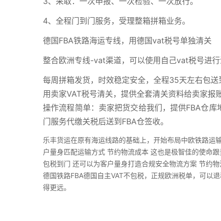
3、采取：一次申报、一次检验、一次放行。
4、全程门到门服务，受理整箱拼箱业务。
德国FBA铁路海运专线，用德国vat税号单独清关
整合欧洲专线-vat渠道，可以使用自己vat税号
每周拼箱发货，时效稳定安全，全程35天左右包送
用卖家VAT税号清关，提供全套清关资料给卖家报
操作流程简单：卖家把货交给我们，提供FBA仓库地
门服务代缴关税后送到FBA仓签收。
乐丰货运在原有海运线路的基础上，开始布局中欧铁路运输
户量身匹配运输方式 节约物流成本 这也是极智佳的使命跟
包税到门 还可以为客户量身打造合规安全物流方案 节约物
德国铁路FBA德国自主VAT不包税，正规欧洲税单，可
得更远。