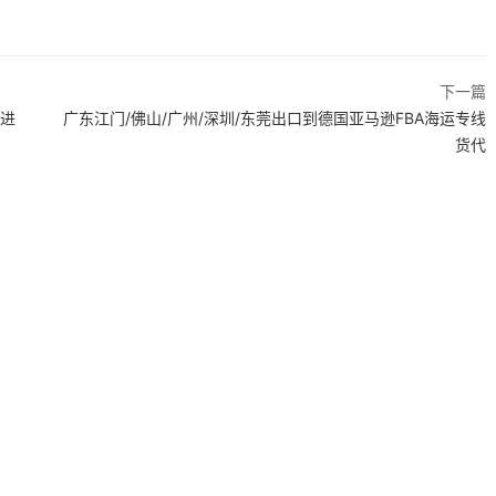
下一篇
利进
广东江门/佛山/广州/深圳/东莞出口到德国亚马逊FBA海运专线
货代