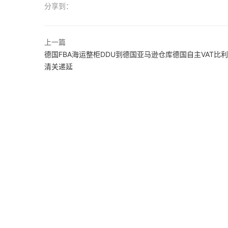
分享到：
上一篇
德国FBA海运整柜DDU到德国亚马逊仓库德国自主VAT比
清关递延