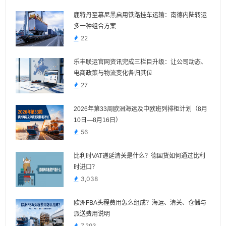
鹿特丹至慕尼黑启用铁路挂车运输：南德内陆转运
多一种组合方案
22
乐丰联运官网资讯完成三栏目升级：让公司动态、
电商政策与物流变化各归其位
27
2026年第33周欧洲海运及中欧班列排柜计划（8月
10日—8月16日）
56
比利时VAT递延清关是什么？德国货如何通过比利
时进口？
3,038
欧洲FBA头程费用怎么组成？海运、清关、仓储与
派送费用说明
7,293