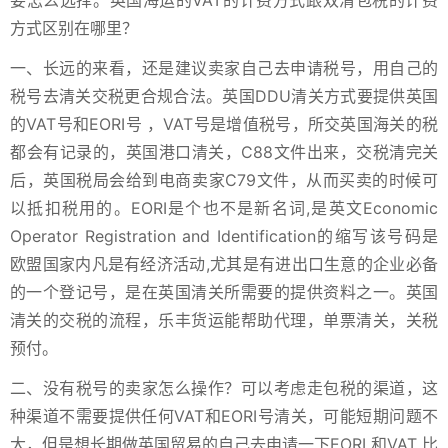
要怎么选择。英国海运的VAT的计费方式跟双清包税的计费
方式区别在哪里？
一、长远的来看，还是建议卖家自己去申请税号，用自己的
税号去清关交税更合规合法。英国DDU清关方式要提供英国
的VAT号和EORI号 ，VAT号是增值税号，所交英国海关的税
都会有记录的，英国港口清关，C88文件出来，交税清完关
后，英国税局会给到电商卖家C79文件，从而买卖的时候可
以抵扣税用的。EORI是个也不是新名词,是英文Economic
Operator Registration and Identification的缩写该号码是
欧盟国家内凡是有经济活动,尤其是有进出口生意的企业必备
的一个登记号，是在英国清关所需要的提供资料之一。英国
清关的交税的流程，乐丰货运能帮助代理，单票清关，关税
预付。
二、没有税号的卖家怎么操作？可以考虑走包税的渠道，这
种渠道不需要提供任何VAT和EORI号清关，可能短期问题不
大，但是想长期做英国贸易的自己去申请一下EORI 和VAT 比