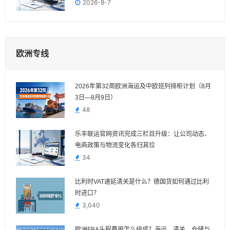
2026-8-7
欧洲专线
2026年第32周欧洲海运及中欧班列排柜计划（8月
3日—8月9日）
48
乐丰联运官网资讯完成三栏目升级：让公司动态、
电商政策与物流变化各归其位
34
比利时VAT递延清关是什么？德国货如何通过比利
时进口？
3,040
欧洲FBA头程费用怎么组成？海运、清关、仓储与