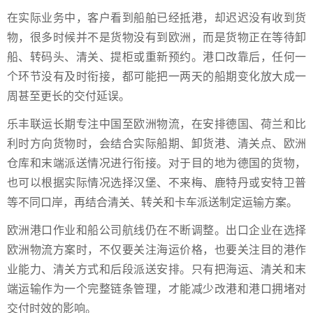
在实际业务中，客户看到船舶已经抵港，却迟迟没有收到货
物，很多时候并不是货物没有到欧洲，而是货物正在等待卸
船、转码头、清关、提柜或重新预约。港口改靠后，任何一
个环节没有及时衔接，都可能把一两天的船期变化放大成一
周甚至更长的交付延误。
乐丰联运长期专注中国至欧洲物流，在安排德国、荷兰和比
利时方向货物时，会结合实际船期、卸货港、清关点、欧洲
仓库和末端派送情况进行衔接。对于目的地为德国的货物，
也可以根据实际情况选择汉堡、不来梅、鹿特丹或安特卫普
等不同口岸，再结合清关、转关和卡车派送制定运输方案。
欧洲港口作业和船公司航线仍在不断调整。出口企业在选择
欧洲物流方案时，不仅要关注海运价格，也要关注目的港作
业能力、清关方式和后段派送安排。只有把海运、清关和末
端运输作为一个完整链条管理，才能减少改港和港口拥堵对
交付时效的影响。