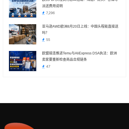
派送费用说明
7,296
亚马逊AWD欧洲8月20日上线：中国头程能直接送
吗？
55
欧盟接连推进Temu与AliExpress DSA执法：欧洲
卖家要重新检查商品合规链条
47