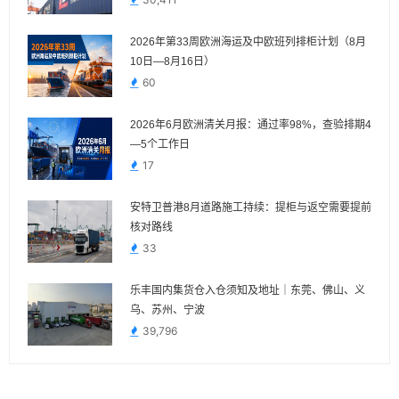
2026年第33周欧洲海运及中欧班列排柜计划（8月
10日—8月16日）
60
2026年6月欧洲清关月报：通过率98%，查验排期4
—5个工作日
17
安特卫普港8月道路施工持续：提柜与返空需要提前
核对路线
33
乐丰国内集货仓入仓须知及地址｜东莞、佛山、义
乌、苏州、宁波
39,796