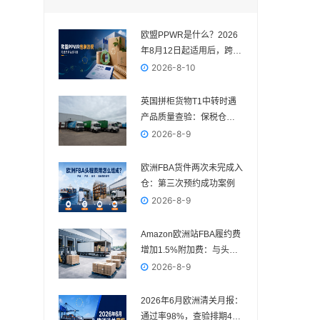
欧盟PPWR是什么？2026
年8月12日起适用后，跨境
卖家需要准备什么
2026-8-10
英国拼柜货物T1中转时遇
产品质量查验：保税仓处
理案例
2026-8-9
欧洲FBA货件两次未完成入
仓：第三次预约成功案例
2026-8-9
Amazon欧洲站FBA履约费
增加1.5%附加费：与头程
费用如何区分
2026-8-9
2026年6月欧洲清关月报：
通过率98%，查验排期4—