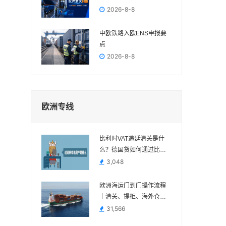
5个工作日
2026-8-8
中欧铁路入欧ENS申报要
点
2026-8-8
欧洲专线
比利时VAT递延清关是什
么？德国货如何通过比利
时进口？
3,048
欧洲海运门到门操作流程
｜清关、提柜、海外仓与
FBA交付节点
31,566