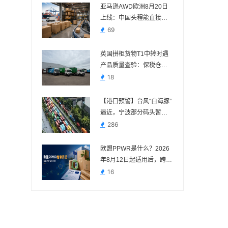
亚马逊AWD欧洲8月20日
上线：中国头程能直接送
吗？
69
英国拼柜货物T1中转时遇
产品质量查验：保税仓处
理案例
18
【港口预警】台风“白海豚”
逼近，宁波部分码头暂停
作业，近期出货请提前规
286
划
欧盟PPWR是什么？2026
年8月12日起适用后，跨境
卖家需要准备什么
16