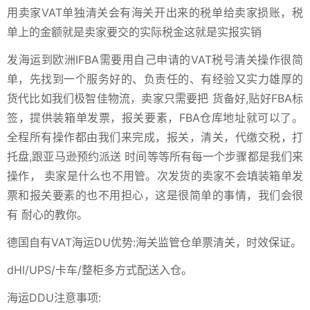
用卖家VAT单独清关会有海关开出来的税单给卖家损账，税
单上的金额就是卖家要交的实际税金这就是实报实销
发海运到欧洲IFBA需要用自己申请的VAT税号清关操作很简
单，先找到一个服务好的、负责任的、有经验又实力雄厚的
货代比如我们极智佳物流，卖家只需要把 货备好,贴好FBA标
签，提供装箱单发票，报关要素，FBA仓库地址就可以了。
全程所有操作都由我们来完成，报关，清关，代缴交税，打
托盘,跟亚马逊预约派送 时间等等所有每一个步骤都是我们来
操作， 卖家是什么也不用管。次发货的卖家不会填装箱单发
票和报关要素的也不用担心，这是很简单的事情，我们会很
有 耐心的教你。
德国自有VAT海运DU优势:海关监管仓单票清关，时效保证。
dHl/UPS/卡车/整柜多方式配送入仓。
海运DDU注意事项: