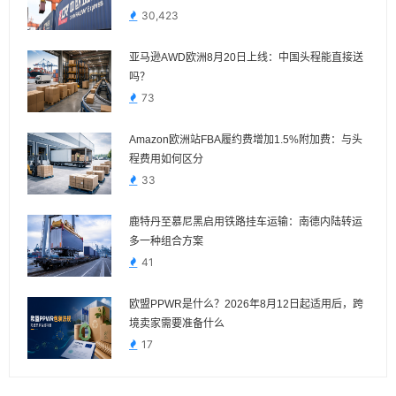
30,423
亚马逊AWD欧洲8月20日上线：中国头程能直接送
吗？
73
Amazon欧洲站FBA履约费增加1.5%附加费：与头
程费用如何区分
33
鹿特丹至慕尼黑启用铁路挂车运输：南德内陆转运
多一种组合方案
41
欧盟PPWR是什么？2026年8月12日起适用后，跨
境卖家需要准备什么
17