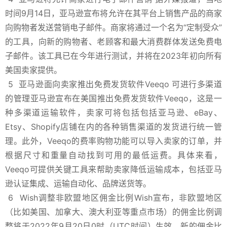
时间9月14日，亚马逊宣布将允许在其平台上销售产品的商家
向购物者发送营销电子邮件。商家将通过一个名为“定制受众”
的工具，向新的购物者、老顾客和最大消费群体发送免费电
子邮件。该工具已在今年进行测试，并将在2023年初向所有
美国卖家提供。
5
亚马逊面向卖家推出免费发货软件Veeqo 可进行多渠道
的管理
亚马逊宣布在美国推出免费发货软件Veeqo，这是一
种多渠道运输软件，卖家可将包括包括亚马逊、eBay、
Etsy、Shopify店铺在内的各种销售渠道的发货进行统一管
理。此外，Veeqo的费率购物功能可以导入卖家的订单，并
根据尺寸和重量自动找到可用的最低运费。具体来看，
Veeqo可提供关键工具来帮助卖家降低运输成本，包括亚马
逊认证集成、运输自动化、品牌送货等。
6
Wish调整非欧盟地区佣金比例
Wish宣布，非欧盟地区
（比如美国、加拿大、澳大利亚等重点市场）
的佣金比例调
整将于2022年9月20日0时
（UTC时间）
生效。新的佣金比