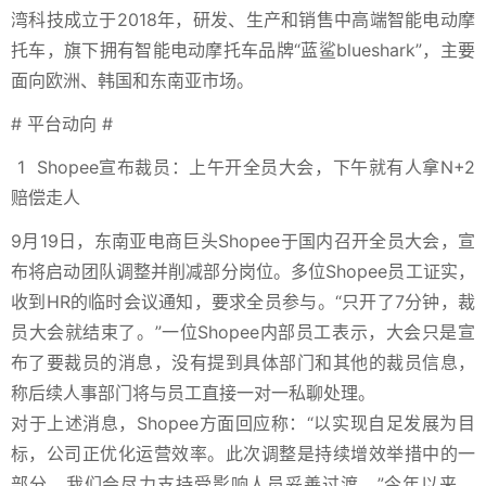
湾科技成立于2018年，研发、生产和销售中高端智能电动摩
托车，旗下拥有智能电动摩托车品牌“蓝鲨blueshark”，主要
面向欧洲、韩国和东南亚市场。
#
平台动向
#
1
Shopee宣布裁员：上午开全员大会，下午就有人拿N+2
赔偿走人
9月19日，东南亚电商巨头Shopee于国内召开全员大会，宣
布将启动团队调整并削减部分岗位。多位Shopee员工证实，
收到HR的临时会议通知，要求全员参与。“只开了7分钟，裁
员大会就结束了。”一位Shopee内部员工表示，大会只是宣
布了要裁员的消息，没有提到具体部门和其他的裁员信息，
称后续人事部门将与员工直接一对一私聊处理。
对于上述消息，Shopee方面回应称：“以实现自足发展为目
标，公司正优化运营效率。此次调整是持续增效举措中的一
部分，我们会尽力支持受影响人员妥善过渡。”今年以来，