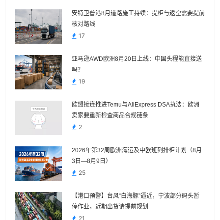
安特卫普港8月道路施工持续：提柜与返空需要提前
核对路线
17
亚马逊AWD欧洲8月20日上线：中国头程能直接送
吗？
19
欧盟接连推进Temu与AliExpress DSA执法：欧洲
卖家要重新检查商品合规链条
2
2026年第32周欧洲海运及中欧班列排柜计划（8月
3日—8月9日）
25
【港口预警】台风“白海豚”逼近，宁波部分码头暂
停作业，近期出货请提前规划
21