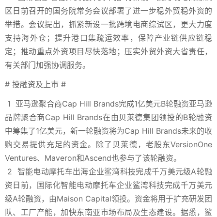
区
日前召开的国务院常务会议部署了进一步稳外贸稳外资的
举措。会议提出，抓紧新设一批跨境电商综试区，更大力度
支持海外仓；提升港口集疏运效率，保障产业链供应链稳
定；推动重点外资项目尽快落地；压实外贸外资大省责任，
有关部门加强协调服务。
#
投融资及上市
#
1
亚马逊聚合商Cap Hill Brands完成1亿美元B轮融资
亚马逊
品牌聚合商Cap Hill Brands在由贝莱德集团领投的B轮融资
中筹集了1亿美元，新一轮融资将为Cap Hill Brands未来的收
购交易提供充足的资金。除了贝莱德，老股东VersionOne
Ventures、Maveron和Ascend也参与了该轮融资。
2
智能电动摩托车出海企业鲨湾科技完成千万美元级A轮融
资
日前，国际化智能电动摩托车企业鲨湾科技完成千万美元
级A轮融资，由Maison Capital领投。资金将用于扩充研发团
队、工厂产能，加快东南亚市场布局及生态建设。据悉，鲨