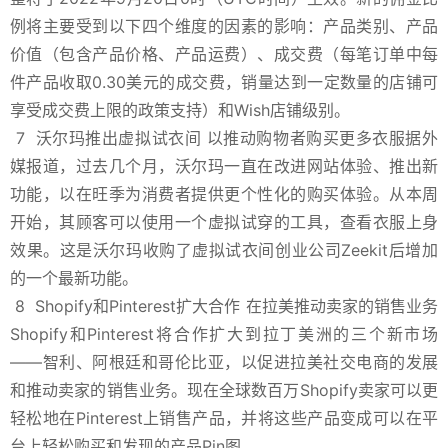
例将主要受到以下四个维度的因素的影响：产品类别、产品
价值
（包含产品价格、产品运费）
、成交费
（每笔订单中每
件产品收取0.30美元的成交费，销量达到一定数量的店铺可
享受成交费上限的政策支持）
和Wish店铺级别。
7
沃尔玛推出虚拟试衣间 以推动购物者购买更多衣服
据外
媒报道，过去几个月，沃尔玛一直在改进网站体验、推出新
功能，以在旺季为消费者提供更个性化的购买体验。从本周
开始，其顾客可以使用一个虚拟试穿的工具，查看衣服上身
效果。这是沃尔玛收购了虚拟试衣间创业公司Zeekit后增加
的一个最新功能。
8
Shopify和Pinterest扩大合作 在拉美推动卖家的销售业务
Shopify和Pinterest将合作扩大到拉丁美洲的三个新市场
——智利、阿根廷和哥伦比亚，以促进拉美社交电商的发展
和推动卖家的销售业务。现在全球数百万Shopify卖家可以更
轻松地在Pinterest上销售产品，并将这些产品变成可以在平
台上轻松购买和发现的产品Pin图。