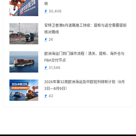
转
30,406
安特卫普港8月道路施工持续：提柜与返空需要提前
核对路线
26
欧洲海运门到门操作流程｜清关、提柜、海外仓与
FBA交付节点
31,546
2026年第32周欧洲海运及中欧班列排柜计划（8月
3日—8月9日）
42