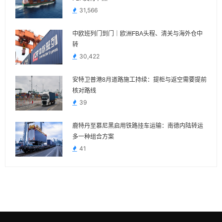
31,566
中欧班列门到门｜欧洲FBA头程、清关与海外仓中
转
30,422
安特卫普港8月道路施工持续：提柜与返空需要提前
核对路线
39
鹿特丹至慕尼黑启用铁路挂车运输：南德内陆转运
多一种组合方案
41