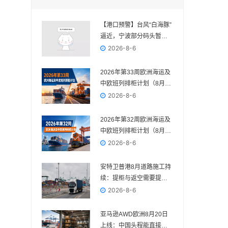
【港口预警】台风“白海豚”
逼近，宁波部分码头暂停
作业，近期出货请提前规
2026-8-6
划
2026年第33周欧洲海运及
中欧班列排柜计划（8月10
日—8月16日）
2026-8-6
2026年第32周欧洲海运及
中欧班列排柜计划（8月3
日—8月9日）
2026-8-6
安特卫普港8月道路施工持
续：提柜与返空需要提前
核对路线
2026-8-6
亚马逊AWD欧洲8月20日
上线：中国头程能直接送