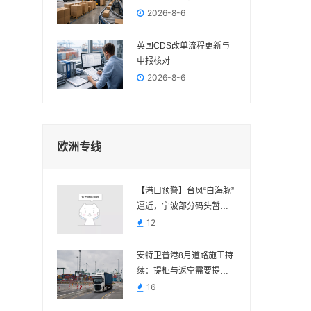
吗？
2026-8-6
英国CDS改单流程更新与
申报核对
2026-8-6
欧洲专线
【港口预警】台风“白海豚”
逼近，宁波部分码头暂停
作业，近期出货请提前规
12
划
安特卫普港8月道路施工持
续：提柜与返空需要提前
核对路线
16