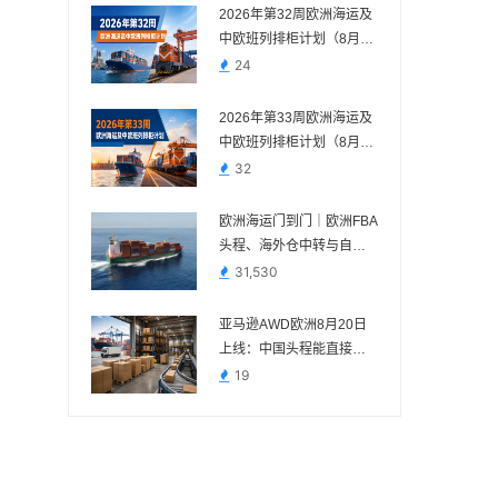
2026年第32周欧洲海运及
中欧班列排柜计划（8月3
日—8月9日）
24
2026年第33周欧洲海运及
中欧班列排柜计划（8月10
日—8月16日）
32
欧洲海运门到门｜欧洲FBA
头程、海外仓中转与自税
清关
31,530
亚马逊AWD欧洲8月20日
上线：中国头程能直接送
吗？
19