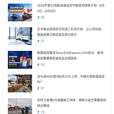
2026年第32周欧洲海运及中欧班列排柜计划（8月
3日—8月9日）
56
乐丰联运官网资讯完成三栏目升级：让公司动态、
电商政策与物流变化各归其位
37
欧盟接连推进Temu与AliExpress DSA执法：欧洲
卖家要重新检查商品合规链条
53
亚马逊AWD欧洲8月20日上线：中国头程能直接送
吗？
57
安特卫普港8月道路施工持续：提柜与返空需要提前
核对路线
36