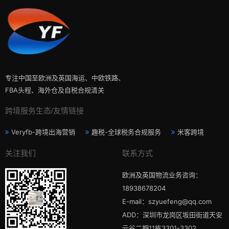
专注中国至欧洲及英国海运、中欧铁路、
FBA头程、海外仓及自税合规清关
跨境服务生态/友情链接
Veryfb-跨境出海营销
趣税-全球税务合规服务
米客跨境
关注我们
联系方式
欧洲及英国物流业务咨询：
18938678204
E-mail：szyuefeng@qq.com
ADD：深圳市龙岗区坂田街道天安
云谷二期11栋3301-3302