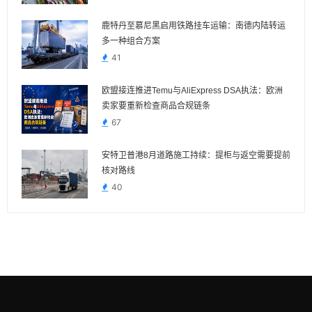
鹿特丹至慕尼黑启用铁路挂车运输：南德内陆转运
多一种组合方案
41
欧盟接连推进Temu与AliExpress DSA执法：欧洲
卖家要重新检查商品合规链条
67
安特卫普港8月道路施工持续：提柜与返空需要提前
核对路线
40