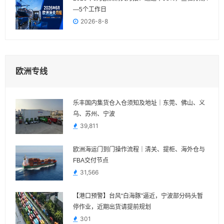
—5个工作日
2026-8-8
欧洲专线
乐丰国内集货仓入仓须知及地址｜东莞、佛山、义
乌、苏州、宁波
39,811
欧洲海运门到门操作流程｜清关、提柜、海外仓与
FBA交付节点
31,566
【港口预警】台风“白海豚”逼近，宁波部分码头暂
停作业，近期出货请提前规划
301