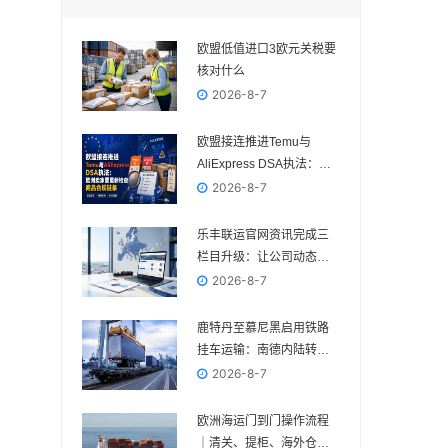
欧盟低值进口3欧元关税要
核对什么
2026-8-7
欧盟接连推进Temu与
AliExpress DSA执法：欧
洲卖家要重新检查商品合
2026-8-7
规链条
乐丰联运官网资讯完成三
栏目升级：让公司动态、
电商政策与物流变化各归
2026-8-7
其位
鹿特丹至慕尼黑启用铁路
挂车运输：南德内陆转运
多一种组合方案
2026-8-7
欧洲海运门到门操作流程
｜清关、提柜、海外仓与