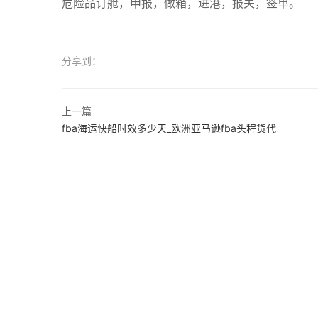
危险品订舱，申报，做箱，进港，报关，签单。
分享到：
上一篇
fba海运快船时效多少天_欧洲亚马逊fba头程货代