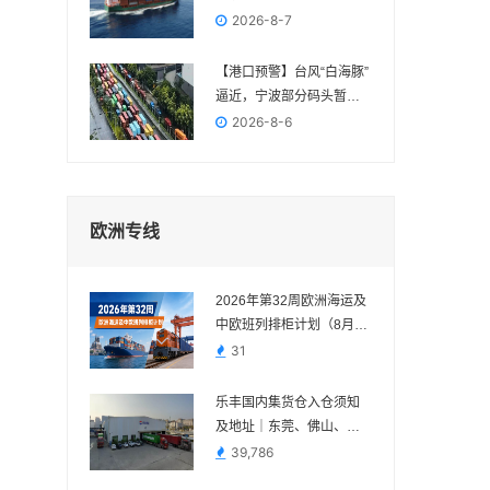
FBA交付节点
2026-8-7
【港口预警】台风“白海豚”
逼近，宁波部分码头暂停
作业，近期出货请提前规
2026-8-6
划
欧洲专线
2026年第32周欧洲海运及
中欧班列排柜计划（8月3
日—8月9日）
31
乐丰国内集货仓入仓须知
及地址｜东莞、佛山、义
乌、苏州、宁波
39,786