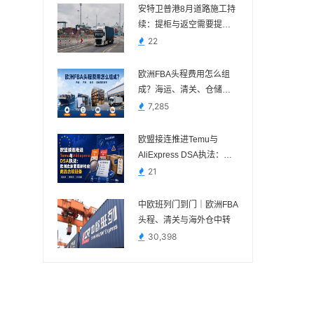
安特卫普港8月道路施工持
续：提柜与返空需要提前
核对路线
22
欧洲FBA头程费用怎么组
成？海运、清关、仓储与
派送费用说明
7,285
欧盟接连推进Temu与
AliExpress DSA执法：欧
洲卖家要重新检查商品合
21
规链条
中欧班列门到门｜欧洲FBA
头程、清关与海外仓中转
30,398