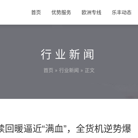
首页
优势服务
欧洲专线
乐丰动态
行业新闻
首页
»
行业新闻
» 正文
续回暖逼近“满血”，全货机逆势爆