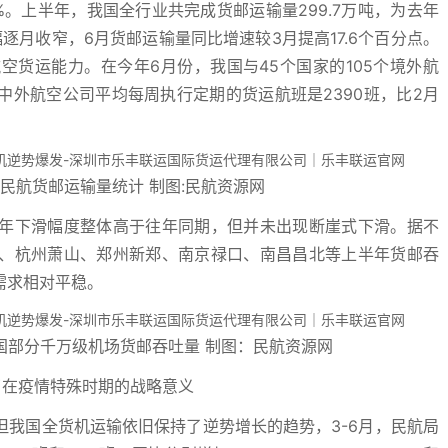
.6%。上半年，我国全行业共完成货邮运输量299.7万吨，为去年
幅逐月收窄，6月货邮运输量同比增速较3月提高17.6个百分点。
货运能力。在今年6月份，我国与45个国家的105个境外航
外航空公司平均每周执行定期的货运航班是2390班，比2月
成民航货邮运输量统计 制图:民航资源网
年下滑幅度整体高于往年同期，但并未出现断崖式下滑。据不
、杭州萧山、郑州新郑、南京禄口、南昌昌北等上半年货邮吞
需求相对平稳。
我国部分千万级机场货邮吞吐量 制图：民航资源网
了在疫情特殊时期的战略意义
我国全货机运输依旧保持了逆势增长的趋势，3-6月，民航局