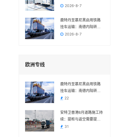
电商政策与物流变化各归
2026-8-7
其位
鹿特丹至慕尼黑启用铁路
挂车运输：南德内陆转运
多一种组合方案
2026-8-7
欧洲专线
鹿特丹至慕尼黑启用铁路
挂车运输：南德内陆转运
多一种组合方案
22
安特卫普港8月道路施工持
续：提柜与返空需要提前
核对路线
31