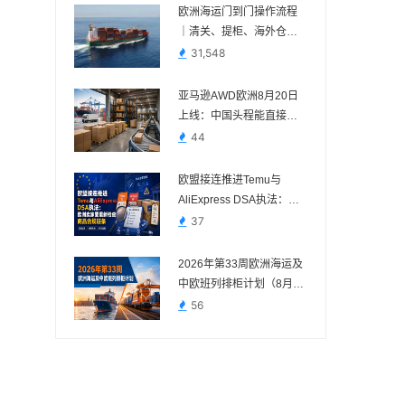
欧洲海运门到门操作流程
｜清关、提柜、海外仓与
FBA交付节点
31,548
亚马逊AWD欧洲8月20日
上线：中国头程能直接送
吗？
44
欧盟接连推进Temu与
AliExpress DSA执法：欧
洲卖家要重新检查商品合
37
规链条
2026年第33周欧洲海运及
中欧班列排柜计划（8月10
日—8月16日）
56