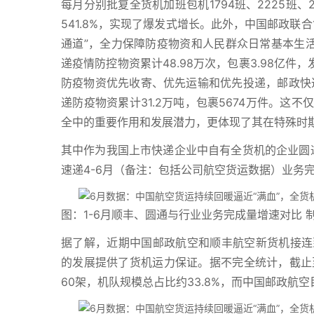
每月分别批复全货机加班包机1794班、2225班、208
541.8%，实现了爆发式增长。此外，中国邮政联
通道”，全力保障防疫物资和人民群众日常基本生活
递疫情防控物资累计48.98万次，包裹3.98亿件
防疫物资优先收寄、优先运输和优先投递，邮政快递
递防疫物资累计31.2万吨，包裹5674万件。
全中的重要作用和发展潜力，更体现了其在特殊时
其中作为我国上市快递企业中自有全货机的企业圆通
速递4-6月（备注：包括公司航空货运数据）业务
图：1-6月顺丰、圆通与行业业务完成量增速对比 
据了解，近期中国邮政航空和顺丰航空新货机接连
的发展提供了货机运力保证。据不完全统计，截止至
60架，机队规模总占比约33.8%，而中国邮政航空