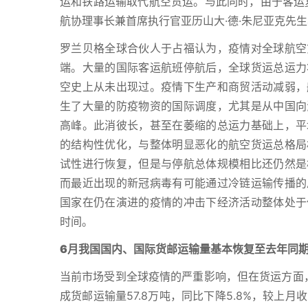
运和铁路运输取代航空货运。与此同时，由于客运
航协理事长兼首席执行官亚历山大·德·朱尼亚克先
罗兰贝格全球合伙人于占福认为，疫情对全球航空
端。大量的国际客运航班停航后，全球货运总运力
空史上从未出现过。疫情下生产和商贸活动减弱，
生了大量的防疫物资的国际调度，尤其是从中国向
高峰。此消彼长，甚至在萎缩的总运力基础上，平
的结构性优化，与整体明显恶化的航空货运总格局
试性进行恢复，但是与停航总体规模相比还仍然是
而最近出现的新冠病毒有可能通过冷链运输传播的
国家在仍在演进的疫情的冲击下经济活动整体处于
时间。
6月我国国内、国际货邮运输量基本恢复至去年同
当前市场受到全球疫情的严重影响，但在货运方面
成货邮运输量57.8万吨，同比下降5.8%，较上月