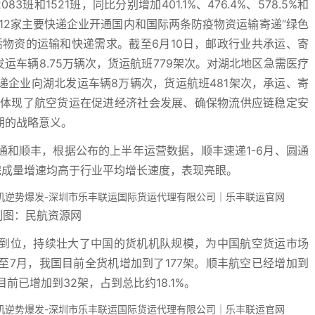
3班和1521班，同比分别增加401.1%、476.4%、578.5%和
合12家主要快递企业开通国内和国际两条防疫物资运输寄递“绿色
物资的运输和快递需求。截至6月10日，邮政行业共承运、寄
，发运车辆8.75万辆次，货运航班779架次。对湖北地区急需医疗
企业向湖北发运车辆8万辆次，货运航班481架次，承运、寄
这不仅体现了航空货运在促进经济社会发展、确保物流供应链稳定安
期的战略意义。
和顺丰，根据公布的上半年运营数据，顺丰速递1-6月、圆通
完成量增速均高于行业平均增长速度，表现亮眼。
制图：民航资源网
到位，持续壮大了中国的货机机队规模，为中国航空货运市场
7月，我国目前全货机增加到了177架。顺丰航空已经增加到
目前已增加到32架，占到总比约18.1%。