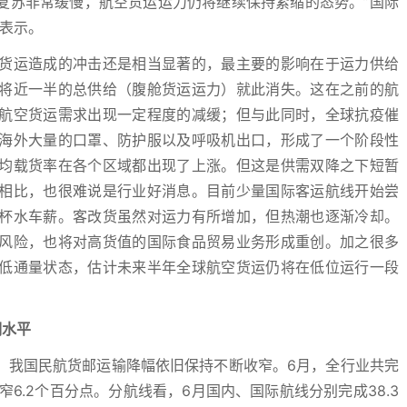
复苏非常缓慢，航空货运运力仍将继续保持紧缩的态势。”国际
生表示。
货运造成的冲击还是相当显著的，最主要的影响在于运力供给
将近一半的总供给（腹舱货运运力）就此消失。这在之前的航
航空货运需求出现一定程度的减缓；但与此同时，全球抗疫催
海外大量的口罩、防护服以及呼吸机出口，形成了一个阶段性
均载货率在各个区域都出现了上涨。但这是供需双降之下短暂
相比，也很难说是行业好消息。目前少量国际客运航线开始尝
杯水车薪。客改货虽然对运力有所增加，但热潮也逐渐冷却。
风险，也将对高货值的国际食品贸易业务形成重创。加之很多
低通量状态，估计未来半年全球航空货运仍将在低位运行一段
期水平
，我国民航货邮运输降幅依旧保持不断收窄。6月，全行业共完
收窄6.2个百分点。分航线看，6月国内、国际航线分别完成38.3