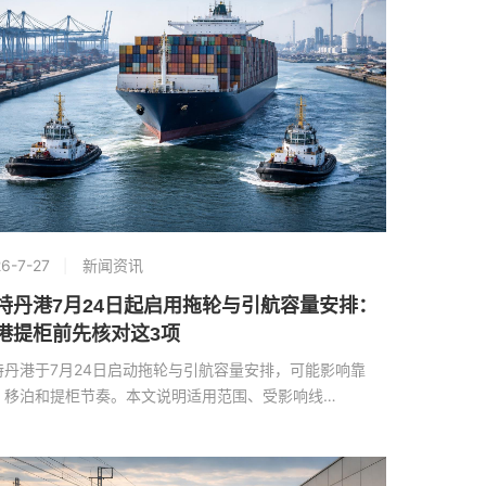
6-7-27
新闻资讯
特丹港7月24日起启用拖轮与引航容量安排：
港提柜前先核对这3项
特丹港于7月24日启动拖轮与引航容量安排，可能影响靠
、移泊和提柜节奏。本文说明适用范围、受影响线…