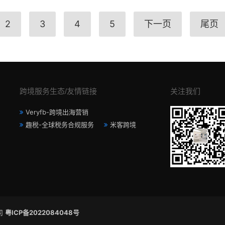
2
3
4
5
下一页
尾页
跨境服务生态/友情链接
关注我们
Veryfb-跨境出海营销
趣税-全球税务合规服务
米客跨境
公司
粤ICP备2022084048号