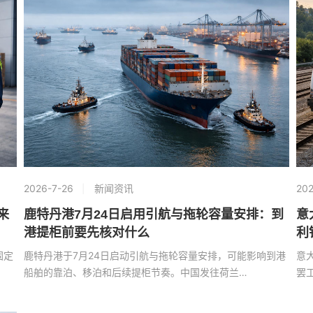
2026-7-26
新闻资讯
202
来
鹿特丹港7月24日启用引航与拖轮容量安排：到
意
港提柜前要先核对什么
利
固定
鹿特丹港于7月24日启动引航与拖轮容量安排，可能影响到港
意大
船舶的靠泊、移泊和后续提柜节奏。中国发往荷兰…
罢