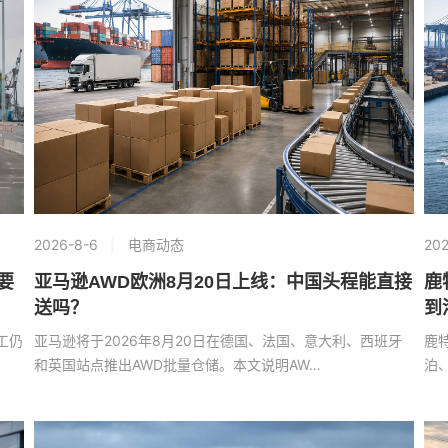
2026-8-6
电商动态
202
要
亚马逊AWD欧洲8月20日上线：中国头程能直接
鹿
送吗？
到
工仍
亚马逊将于2026年8月20日在德国、法国、意大利、西班牙
鹿
和英国站点推出AWD批量仓储。本文说明AW…
泊