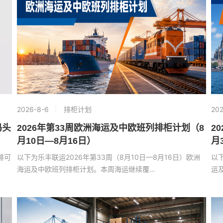
2026-8-6
排柜计划
202
码头
2026年第33周欧洲海运及中欧班列排柜计划（8
2
月10日—8月16日）
月
排可
以下为乐丰联运2026年第33周（8月10日—8月16日）欧洲
以
海运及中欧班列排柜计划。本周海运继续覆…
运