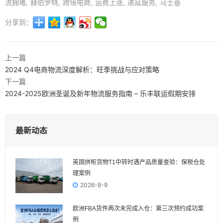
流拥堵
赫伯罗特
跨境电商
运费上涨
递延服务
马士基
分享到：
上一篇
2024 Q4电商物流深度解析：旺季挑战与应对策略
下一篇
2024-2025欧洲圣诞及新年物流服务指南 – 乐丰联运假期安排
最新动态
英国拼柜货物T1中转时遇产品质量查验：保税仓处
理案例
2026-8-9
欧洲FBA货件两次未完成入仓：第三次预约成功案
例