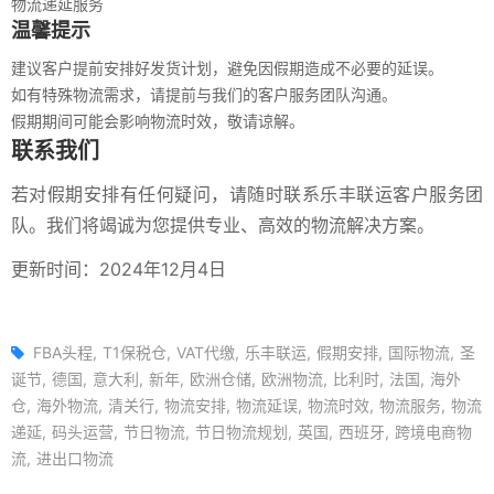
物流递延服务
温馨提示
建议客户提前安排好发货计划，避免因假期造成不必要的延误。
如有特殊物流需求，请提前与我们的客户服务团队沟通。
假期期间可能会影响物流时效，敬请谅解。
联系我们
若对假期安排有任何疑问，请随时联系乐丰联运客户服务团
队。我们将竭诚为您提供专业、高效的物流解决方案。
更新时间：2024年12月4日
FBA头程
T1保税仓
VAT代缴
乐丰联运
假期安排
国际物流
圣
诞节
德国
意大利
新年
欧洲仓储
欧洲物流
比利时
法国
海外
仓
海外物流
清关行
物流安排
物流延误
物流时效
物流服务
物流
递延
码头运营
节日物流
节日物流规划
英国
西班牙
跨境电商物
流
进出口物流