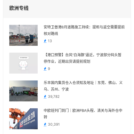
欧洲专线
安特卫普港8月道路施工持续：提柜与返空需要提前
核对路线
13
【港口预警】台风“白海豚”逼近，宁波部分码头暂
停作业，近期出货请提前规划
9
乐丰国内集货仓入仓须知及地址｜东莞、佛山、义
乌、苏州、宁波
39,782
中欧班列门到门｜欧洲FBA头程、清关与海外仓中
转
30,391