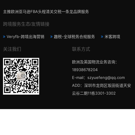
主推欧洲亚马逊FBA头程清关交税一条龙品牌服务
跨境服务生态/友情链接
Veryfb-跨境出海营销
趣税-全球税务合规服务
米客跨境
关注我们
联系方式
欧洲及英国物流业务咨询：
18938678204
E-mail：szyuefeng@qq.com
ADD：深圳市龙岗区坂田街道天安
云谷二期11栋3301-3302
版权所有 Copyright © 2006-2026 深圳乐丰电商物流有限公司
粤ICP备
2022084048号