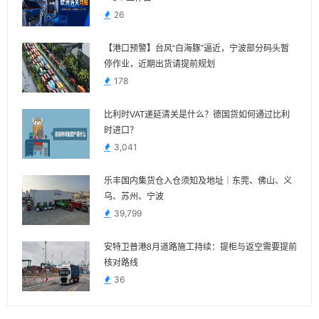
26
【港口预警】台风“白海豚”逼近，宁波部分码头暂
停作业，近期出货请提前规划
178
比利时VAT递延清关是什么？德国货如何通过比利
时进口？
3,041
乐丰国内集货仓入仓须知及地址｜东莞、佛山、义
乌、苏州、宁波
39,799
安特卫普港8月道路施工持续：提柜与返空需要提前
核对路线
36