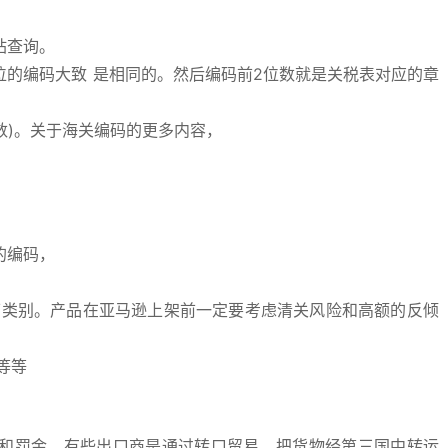
站查询。
的编码大致 是相同的。然后编码前2位数就是关税表对应的章
数)。关于海关编码的更多内容，
的编码，
下类别。产品在亚马逊上架前一定要考虑清关风险和高额的反倾
等等
和罚金。有些出口商是通过转口贸易，把货物经第三国中转运