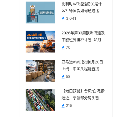
比利时VAT递延清关是什
么？德国货如何通过比利
时进口？
3,041
2026年第33周欧洲海运及
中欧班列排柜计划（8月10
日—8月16日）
70
亚马逊AWD欧洲8月20日
上线：中国头程能直接送
吗？
58
【港口预警】台风“白海豚”
逼近，宁波部分码头暂停
作业，近期出货请提前规
215
划