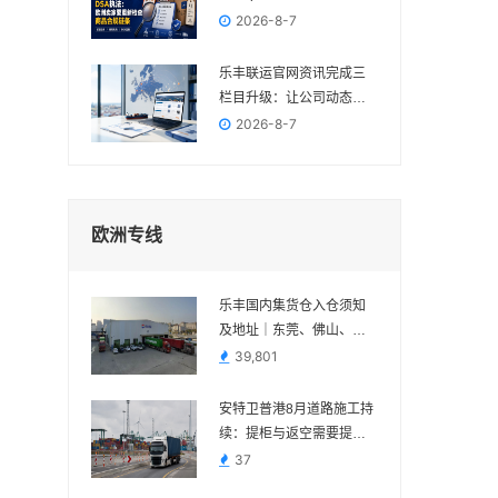
洲卖家要重新检查商品合
2026-8-7
规链条
乐丰联运官网资讯完成三
栏目升级：让公司动态、
电商政策与物流变化各归
2026-8-7
其位
欧洲专线
乐丰国内集货仓入仓须知
及地址｜东莞、佛山、义
乌、苏州、宁波
39,801
安特卫普港8月道路施工持
续：提柜与返空需要提前
核对路线
37