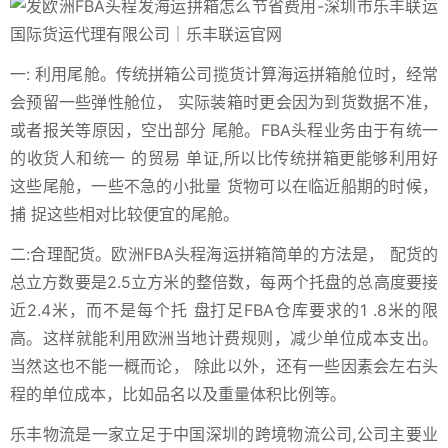
一: 利用尾舱。传统拼箱公司揽货计算海运拼箱舱位时，经常
会预留一些弹性舱位， 实际装箱时更会因为到货数据不准，
或者报关等原因，空出部分 尾舱。FBA头程业务由于有统一
的收货人和统一 的贸易 单证,所以比传统拼箱更能够利用好
这些尾舱，一些不急的小批量 货物可以在临近船期的时候，
捕 捉这些相对比较便宜的尾舱。
二:合理配货。欧洲FBA头程海运拼箱简单的方法是， 配货的
总立方数要是2.5立方米的整倍数，每两个托盘的总高度要接
近2.4米，而不是每个托 盘打足FBA仓库要求的1 .8米的限
高。这样就能利用欧洲当地计费规则，减少单位成本支出。
当然这也不能一概而论， 除此以外，还有一些因素会左右头
程的单位成本，比如品名以及重量体积比例等。
乐丰物流是一家立足于中国深圳的跨境物流公司,公司主要业