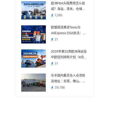
欧洲FBA头程费用怎么组
成？海运、清关、仓储与
派送费用说明
7,285
欧盟接连推进Temu与
AliExpress DSA执法：欧
洲卖家要重新检查商品合
21
规链条
2026年第32周欧洲海运及
中欧班列排柜计划（8月3
日—8月9日）
31
乐丰国内集货仓入仓须知
及地址｜东莞、佛山、义
乌、苏州、宁波
39,786