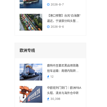
FBA交付节点
2026-8-7
【港口预警】台风“白海豚”
逼近，宁波部分码头暂停
作业，近期出货请提前规
2026-8-6
划
欧洲专线
鹿特丹至慕尼黑启用铁路
挂车运输：南德内陆转运
多一种组合方案
12
中欧班列门到门｜欧洲FBA
头程、清关与海外仓中转
30,398