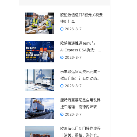
欧盟低值进口3欧元关税要
核对什么
2026-8-7
欧盟接连推进Temu与
AliExpress DSA执法：欧
洲卖家要重新检查商品合
2026-8-7
规链条
乐丰联运官网资讯完成三
栏目升级：让公司动态、
电商政策与物流变化各归
2026-8-7
其位
鹿特丹至慕尼黑启用铁路
挂车运输：南德内陆转运
多一种组合方案
2026-8-7
欧洲海运门到门操作流程
｜清关、提柜、海外仓与