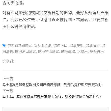
否同步衔接。
对有亚马逊预约或固定交货日期的货物，最好多预留几天缓
冲。高温已经过去，但港口真正恢复到正常周转，还要看积
压什么时候消化完。
中国到欧洲物流
安特卫普港
德国港口
欧洲提柜
欧洲海运
欧
洲清关
欧洲港口延误
欧洲物流延误
欧洲高温
汉堡港
鹿特丹港
分享到：
上一篇
马士基8月起调整欧洲多国滞箱滞港费：到港后提柜返空要更及时
下一篇
马士基、赫伯罗特重启部分苏伊士航线，对欧洲海运意味着什么？