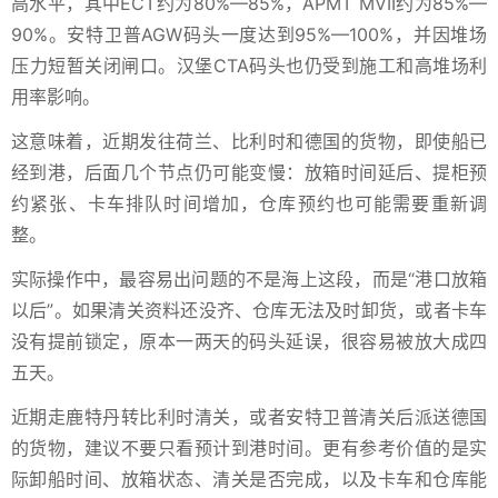
高水平，其中ECT约为80%—85%，APMT MVII约为85%—
90%。安特卫普AGW码头一度达到95%—100%，并因堆场
压力短暂关闭闸口。汉堡CTA码头也仍受到施工和高堆场利
用率影响。
这意味着，近期发往荷兰、比利时和德国的货物，即使船已
经到港，后面几个节点仍可能变慢：放箱时间延后、提柜预
约紧张、卡车排队时间增加，仓库预约也可能需要重新调
整。
实际操作中，最容易出问题的不是海上这段，而是“港口放箱
以后”。如果清关资料还没齐、仓库无法及时卸货，或者卡车
没有提前锁定，原本一两天的码头延误，很容易被放大成四
五天。
近期走鹿特丹转比利时清关，或者安特卫普清关后派送德国
的货物，建议不要只看预计到港时间。更有参考价值的是实
际卸船时间、放箱状态、清关是否完成，以及卡车和仓库能