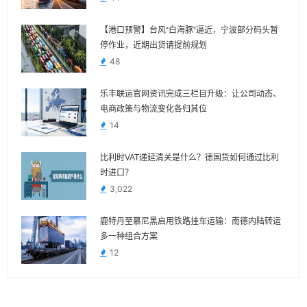
【港口预警】台风“白海豚”逼近，宁波部分码头暂
停作业，近期出货请提前规划
48
乐丰联运官网资讯完成三栏目升级：让公司动态、
电商政策与物流变化各归其位
14
比利时VAT递延清关是什么？德国货如何通过比利
时进口？
3,022
鹿特丹至慕尼黑启用铁路挂车运输：南德内陆转运
多一种组合方案
12