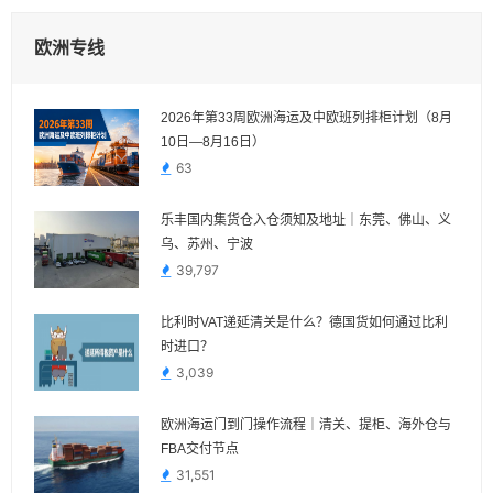
欧洲专线
2026年第33周欧洲海运及中欧班列排柜计划（8月
10日—8月16日）
63
乐丰国内集货仓入仓须知及地址｜东莞、佛山、义
乌、苏州、宁波
39,797
比利时VAT递延清关是什么？德国货如何通过比利
时进口？
3,039
欧洲海运门到门操作流程｜清关、提柜、海外仓与
FBA交付节点
31,551