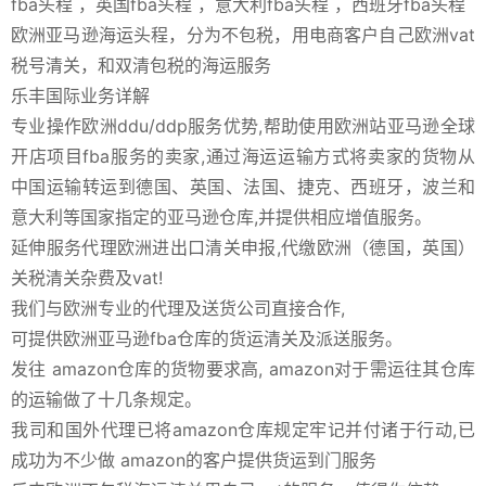
fba头程 ，英国fba头程 ，意大利fba头程 ，西班牙fba头程
欧洲亚马逊海运头程，分为不包税，用电商客户自己欧洲vat
税号清关，和双清包税的海运服务
乐丰国际业务详解
专业操作欧洲ddu/ddp服务优势,帮助使用欧洲站亚马逊全球
开店项目fba服务的卖家,通过海运运输方式将卖家的货物从
中国运输转运到德国、英国、法国、捷克、西班牙，波兰和
意大利等国家指定的亚马逊仓库,并提供相应增值服务。
延伸服务代理欧洲进出口清关申报,代缴欧洲（德国，英国）
关税清关杂费及vat!
我们与欧洲专业的代理及送货公司直接合作,
可提供欧洲亚马逊fba仓库的货运清关及派送服务。
发往 amazon仓库的货物要求高, amazon对于需运往其仓库
的运输做了十几条规定。
我司和国外代理已将amazon仓库规定牢记并付诸于行动,已
成功为不少做 amazon的客户提供货运到门服务