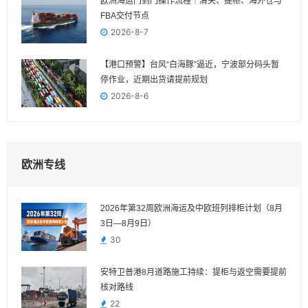
欧洲海运门到门操作流程｜清关、提柜、海外仓与
FBA交付节点
2026-8-7
【港口预警】台风“白海豚”逼近，宁波部分码头暂
停作业，近期出货请提前规划
2026-8-6
欧洲专线
2026年第32周欧洲海运及中欧班列排柜计划（8月
3日—8月9日）
30
安特卫普港8月道路施工持续：提柜与返空需要提前
核对路线
22