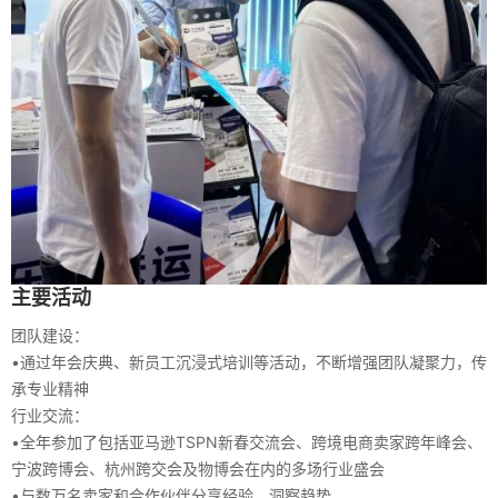
主要活动
团队建设：
•
通过年会庆典、新员工沉浸式培训等活动，不断增强团队凝聚力，传
承专业精神
行业交流：
•
全年参加了包括亚马逊TSPN新春交流会、跨境电商卖家跨年峰会、
宁波跨博会、杭州跨交会及物博会在内的多场行业盛会
•
与数万名卖家和合作伙伴分享经验，洞察趋势