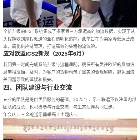
全新升级的FIST系统集成了多家第三方承运商的物流数据，实现了从
头程揽收到尾程派送的全程透明化追踪。此举旨在为卖家降低运营成
本，简化供应链管理，打造高效的头程物流体验。
应对欧盟ICS2新规（2025年6月）
我们第一时间完成系统升级与流程适配，确保所有发往欧盟的货物信
息申报准确、及时，为客户的货物构筑了坚实的合规屏障，避免因海
关问题导致的延误和损失。
四、团队建设与行业交流
专业的团队是提供优质服务的基础。2025年，乐丰联运不仅注重内部
团队的成长，也积极参与行业交流，与生态伙伴共同进步。
年会庆典 – 金蛇送乐勇攀高丰主题庆典