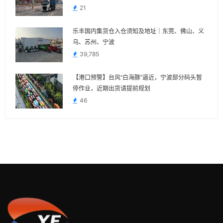
21
乐丰国内集货仓入仓须知及地址｜东莞、佛山、义
乌、苏州、宁波
39,785
【港口预警】台风“白海豚”逼近，宁波部分码头暂
停作业，近期出货请提前规划
46