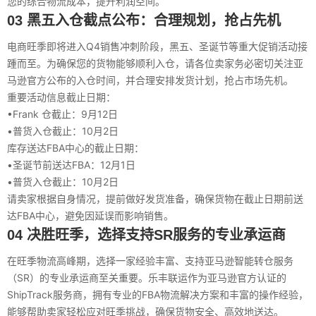
您的综合物流成本，提升利润空间。
03 黑五入仓截点公布：合理规划，抢占先机
电商旺季即将进入Q4销售冲刺阶段，黑五、圣诞节等重大促销活动接
踵而至。为确保您的货物能够顺利入仓，请各位卖家务必密切关注亚
马逊官方公布的入仓时间，并合理安排发货计划，抢占市场先机。
重要活动信息截止日期：
•
Frank 仓截止：9月12日
•
普货入仓截止：10月2日
库存送达FBA中心的截止日期：
•
圣诞节前送达FBA：12月1日
•
普货入仓截止：10月2日
请卖家根据自身情况，提前做好发货准备，确保货物在截止日期前送
达FBA中心，避免因延误而影响销售。
04 决胜旺季，选择支持SR服务的专业承运商
在旺季物流高峰期，选择一家经验丰富、支持亚马逊智能转仓服务
（SR）的专业承运商至关重要。乐丰联运作为亚马逊官方认证的
ShipTrack服务商，拥有专业的FBA物流解决方案和丰富的操作经验，
能够帮助卖家轻松应对旺季挑战，确保货物安全、高效地送达。