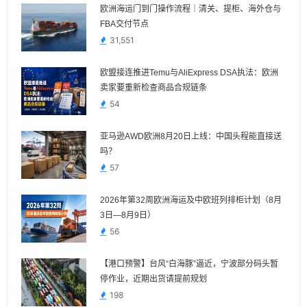
欧洲海运门到门操作流程｜清关、提柜、海外仓与
FBA交付节点
31,551
欧盟接连推进Temu与AliExpress DSA执法：欧洲
卖家要重新检查商品合规链条
54
亚马逊AWD欧洲8月20日上线：中国头程能直接送
吗？
57
2026年第32周欧洲海运及中欧班列排柜计划（8月
3日—8月9日）
56
【港口预警】台风“白海豚”逼近，宁波部分码头暂
停作业，近期出货请提前规划
198