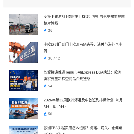
安特卫普港8月道路施工持续：提柜与返空需要提前
核对路线
36
中欧班列门到门｜欧洲FBA头程、清关与海外仓中
转
30,412
欧盟接连推进Temu与AliExpress DSA执法：欧洲
卖家要重新检查商品合规链条
54
2026年第32周欧洲海运及中欧班列排柜计划（8月
3日—8月9日）
56
欧洲FBA头程费用怎么组成？海运、清关、仓储与