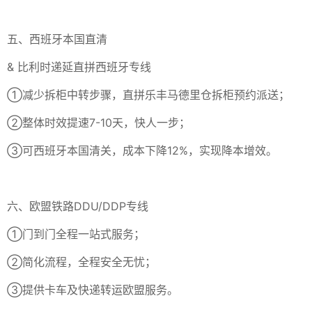
五、西班牙本国直清
& 比利时递延直拼西班牙专线
①减少拆柜中转步骤，直拼乐丰马德里仓拆柜预约派送；
②整体时效提速7-10天，快人一步；
③可西班牙本国清关，成本下降12%，实现降本增效。
六、欧盟铁路DDU/DDP专线
①门到门全程一站式服务；
②简化流程，全程安全无忧；
③提供卡车及快递转运欧盟服务。