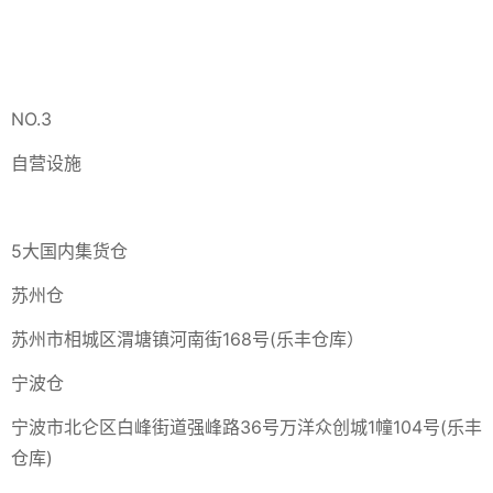
NO.3
自营设施
5大国内集货仓
苏州仓
苏州市相城区渭塘镇河南街168号(乐丰仓库）
宁波仓
宁波市北仑区白峰街道强峰路36号万洋众创城1幢104号(乐丰
仓库)