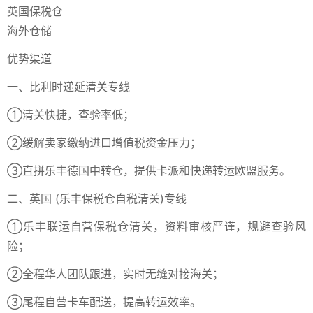
英国保税仓
海外仓储
优势渠道
一、比利时递延清关专线
①清关快捷，查验率低；
②缓解卖家缴纳进口增值税资金压力；
③直拼乐丰德国中转仓，提供卡派和快递转运欧盟服务。
二、英国 (乐丰保税仓自税清关)专线
①乐丰联运自营保税仓清关，资料审核严谨，规避查验风
险；
②全程华人团队跟进，实时无缝对接海关；
③尾程自营卡车配送，提高转运效率。