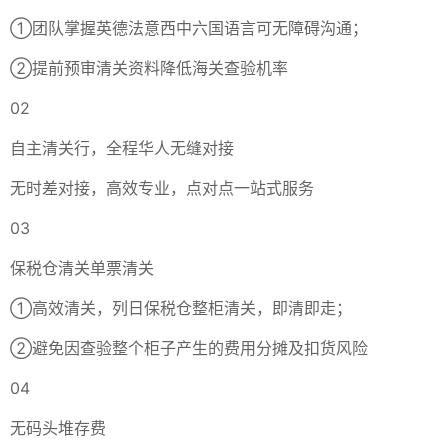
①团队掌握英德法意西中六国语言可无障碍沟通；
②提前预审清关资料降低海关查验机率
02
自主清关行，全程华人无缝对接
无时差对接，高效专业，点对点一站式服务
03
保税仓清关单票清关
①高效清关，列日保税仓整柜清关，即清即走；
②避免因查验整个柜子产生的费用分摊及扣货风险
04
无码头堆存费