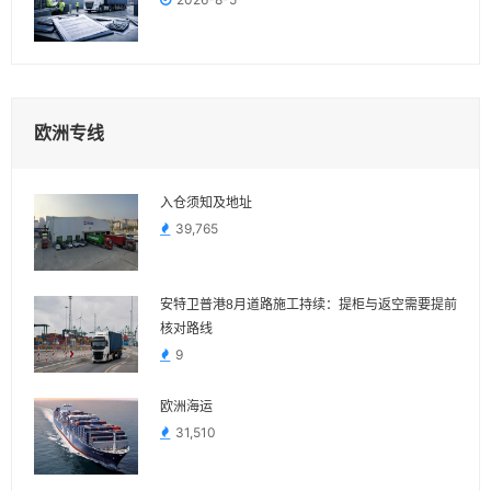
欧洲专线
入仓须知及地址
39,765
安特卫普港8月道路施工持续：提柜与返空需要提前
核对路线
9
欧洲海运
31,510