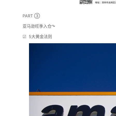
PART ➂
亚马逊旺季入仓↷
☑ 5大黄金法则