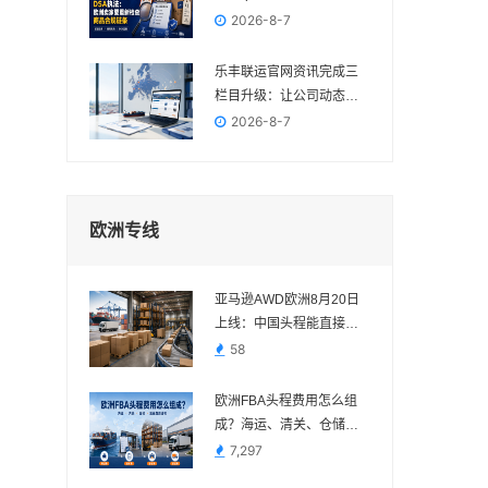
洲卖家要重新检查商品合
2026-8-7
规链条
乐丰联运官网资讯完成三
栏目升级：让公司动态、
电商政策与物流变化各归
2026-8-7
其位
欧洲专线
亚马逊AWD欧洲8月20日
上线：中国头程能直接送
吗？
58
欧洲FBA头程费用怎么组
成？海运、清关、仓储与
派送费用说明
7,297