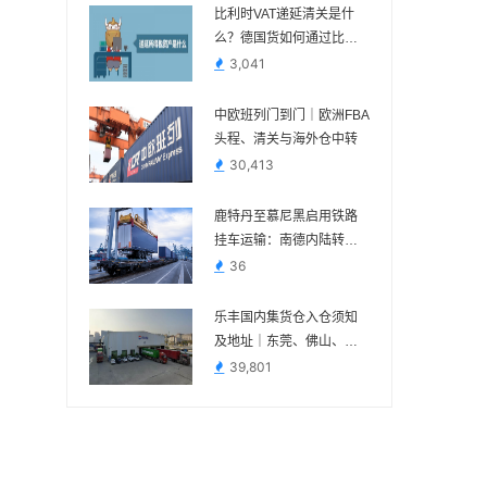
比利时VAT递延清关是什
么？德国货如何通过比利
时进口？
3,041
中欧班列门到门｜欧洲FBA
头程、清关与海外仓中转
30,413
鹿特丹至慕尼黑启用铁路
挂车运输：南德内陆转运
多一种组合方案
36
乐丰国内集货仓入仓须知
及地址｜东莞、佛山、义
乌、苏州、宁波
39,801