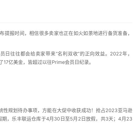
正式宣布提报时间，相信很多卖家也正在如火如荼地进行备货准备，
会员日往往都会给卖家带来“名利双收”的正向效益。2022年，
了17亿美金，皆超过以往Prime会员日纪录。
性规划待办事项，方能在大促中收获成功！抢占2023亚马逊
假期，乐丰联运仓库于4月30日至5月2日放假，共3天；4月23