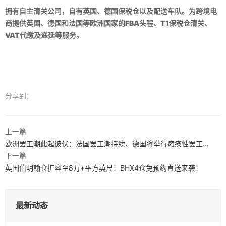
拥有自主清关公司，自有英国、德国保税仓以及配送车队。为跨境电
商提供英国、德国和法国等欧洲国家的FBA头程、T1保税仓清关、
VAT代缴及递延等服务。
分享到：
上一篇
欧洲罢工潮此起彼伏：法国罢工潮持续、德国将举行瘫痪性罢工…
下一篇
英国伯明翰仓扩容至8万+平方英尺！BHX4仓免预约直送来袭！
最新动态