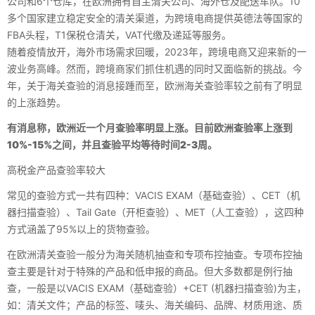
公司和6个仓库，在欧洲拥有自主清关公司、海外仓及配送车队。10
多个国家建立稳定安全的清关渠道，为跨境电商提供英德法等国家的
FBA头程，T1保税仓清关，VAT代缴及递延等服务。
随着疫情放开，海外市场需求回暖，2023年，跨境电商又迎来新的一
波业务高峰。然而，跨境商家们抓住机遇的同时又面临新的挑战。今
年，关于海关查验的消息接踵而至，欧洲海关查验率较之前有了明显
的上涨趋势。
有消息称，欧洲近一个月查验率明显上涨。目前欧洲查验率上涨到
10%-15%之间，并且查验平均等待时间2-3周。
高税金产品查验率较大
常见的查验方式一共有四种：VACIS EXAM（基础查验）、CET（机
器扫描查验）、Tail Gate（开柜查验）、MET（人工查验），这四种
方式涵盖了95%以上的货物查验。
在欧洲清关查验一般分为海关随机抽查和专项布控抽查。专项布控抽
查主要是针对于特殊的产品和低申报的商品。但大多数都是例行抽
查，一般是以VACIS EXAM（基础查验）+CET (机器扫描查验)为主，
如：清关文件；产品的标签、唛头、海关编码、品牌、材质用途、质