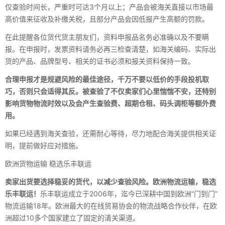
仅查验时间长，严重时可达3个月以上；产品会被海关直接以市场最
高价值来征收及补缴关税，且部分产品会因低报产生高额的罚款。
在此提醒各位货代货主朋友们，资料申报品名务必准确以及不要瞒
报。在申报时，发票资料请务必再三检查清楚，如海关编码、实际出
货的产品、品牌型号、相关的证书必须和报关资料保持一致。
合理申报才是规避风险的最佳途径，千万不要以低价的手段投机取
巧，否则只会适得其反。被查验了不仅卖家们心里惴惴不安，还特别
影响货物物流时效以及会产生查验费、超期仓租、码头调柜等额外费
用。
如果已经遇到海关查验，还需耐心等待，尽力地配合海关提供相关证
明，提前做好应对措施。
欧洲货物运输 稳选乐丰联运
卖家出货要选择稳妥的货代，以减少查验风险。
欧洲物流运输，稳选
乐丰联运！
乐丰联运成立于2006年，迄今已深耕中国到欧洲“门到门”
物流运输18年。欧洲最大的在线贸易协会的物流战略合作伙伴，在欧
洲超过10多个国家建立了固定的清关渠道。