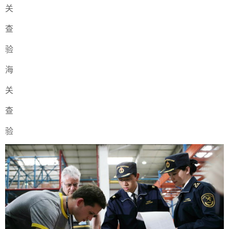
关
查
验
海
关
查
验