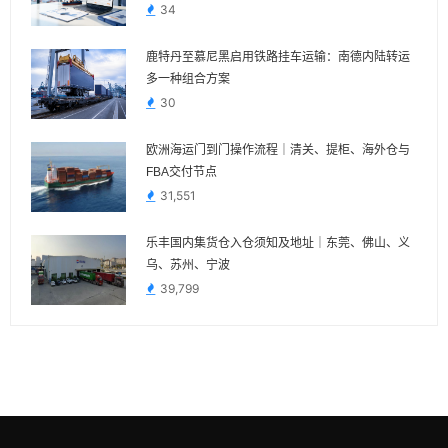
34
鹿特丹至慕尼黑启用铁路挂车运输：南德内陆转运
多一种组合方案
30
欧洲海运门到门操作流程｜清关、提柜、海外仓与
FBA交付节点
31,551
乐丰国内集货仓入仓须知及地址｜东莞、佛山、义
乌、苏州、宁波
39,799