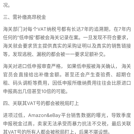
况。
三、需补缴高昂税金
海关部门对每个VAT纳税号都有长达7年的追溯期，在7年内
任何的“低申报”都被会海关记录在案。
一旦发现不符合要求，
海关就会要求货主提供真实的采购证明以及真实的销售链接
等，发现逃税、漏税的都会被一一要求足额补交。
海关对进口低申报审查严格， 如果低申报被海关确认， 海关
官员会直接给出补缴金额。甚至还会产生查验费、超期仓
租、码头调柜等费用，因低申报所缴纳费用往往会比原进口
申报高出几倍甚至10倍的可能。
四、关联其VAT号的都会被税局盯上
进项过低，Amazon&eBay平台销售数据的曝光，导致季度
申报税金过高，卖家无法承受而暴力抗法不交税，最后关联
其VAT号的所有人都会被税局盯上，后果不堪设想。