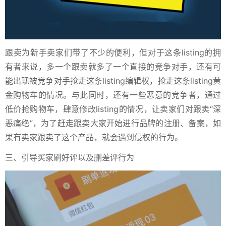
跟卖为新手卖家们带了不少的便利，但对于这条listing的拥
有者来说，多一个跟卖就多了一个直接的竞争对手，还有可
能出现被竞争对手抢走这条listing编辑权，抢走这条listing黄
金购物车的情况。与此同时，还有一些恶意的竞争者，通过
低价抢购物车，肆意修改listing的情况，让卖家们对跟卖“深
恶痛绝”，为了赶走跟卖大家开始进行品牌的注册、备案，如
果有卖家跟卖了这个产品，就会遇到侵权的行为。
三、引导买家刷好评以及删差评行为