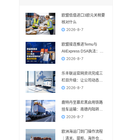
欧盟低值进口3欧元关税要
核对什么
2026-8-7
欧盟接连推进Temu与
AliExpress DSA执法：欧
洲卖家要重新检查商品合
2026-8-7
规链条
乐丰联运官网资讯完成三
栏目升级：让公司动态、
电商政策与物流变化各归
2026-8-7
其位
鹿特丹至慕尼黑启用铁路
挂车运输：南德内陆转运
多一种组合方案
2026-8-7
欧洲海运门到门操作流程
｜清关、提柜、海外仓与