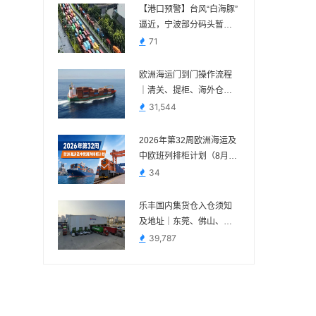
【港口预警】台风“白海豚”
逼近，宁波部分码头暂停
作业，近期出货请提前规
71
划
欧洲海运门到门操作流程
｜清关、提柜、海外仓与
FBA交付节点
31,544
2026年第32周欧洲海运及
中欧班列排柜计划（8月3
日—8月9日）
34
乐丰国内集货仓入仓须知
及地址｜东莞、佛山、义
乌、苏州、宁波
39,787