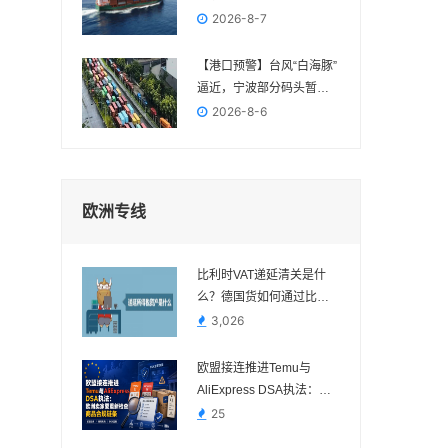
FBA交付节点
2026-8-7
【港口预警】台风“白海豚”
逼近，宁波部分码头暂停
作业，近期出货请提前规
2026-8-6
划
欧洲专线
比利时VAT递延清关是什
么？德国货如何通过比利
时进口？
3,026
欧盟接连推进Temu与
AliExpress DSA执法：欧
洲卖家要重新检查商品合
25
规链条