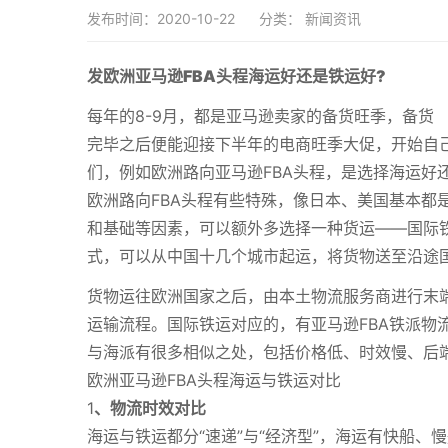
发布时间：2020-10-22
分类：
新闻资讯
发欧洲亚马逊FBA头程海运好还是铁运好?
每年的8-9月，都是亚马逊卖家的备货旺季，备货
完毕之后便能迎接下半年的电商旺季大促，开始自
们，例如欧洲路向亚马逊FBA头程，是选择海运好
欧洲路向FBA头程有些特殊，像日本、美国基本都
和基础等因素，可以额外多选择一种货运——国际
式，可以从中国十几个城市起运，将货物送至沿途
货物运往欧洲国家之后，由本土物流服务商进行末
运输流程。国际铁运对应的，有亚马逊FBA铁派物
与海派有很多相似之处，包括价格低、时效慢、后
欧洲亚马逊FBA头程海运与铁运对比
1
、物流时效对比
海运与铁运都分“速递”与“经济型”，海运有快船