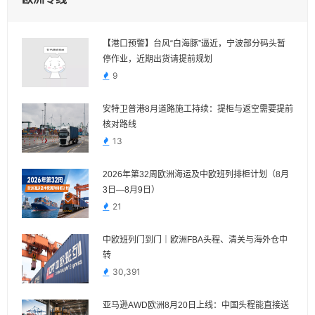
【港口预警】台风“白海豚”逼近，宁波部分码头暂
停作业，近期出货请提前规划
9
安特卫普港8月道路施工持续：提柜与返空需要提前
核对路线
13
2026年第32周欧洲海运及中欧班列排柜计划（8月
3日—8月9日）
21
中欧班列门到门｜欧洲FBA头程、清关与海外仓中
转
30,391
亚马逊AWD欧洲8月20日上线：中国头程能直接送