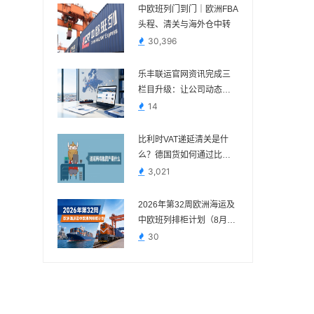
中欧班列门到门｜欧洲FBA
头程、清关与海外仓中转
30,396
乐丰联运官网资讯完成三
栏目升级：让公司动态、
电商政策与物流变化各归
14
其位
比利时VAT递延清关是什
么？德国货如何通过比利
时进口？
3,021
2026年第32周欧洲海运及
中欧班列排柜计划（8月3
日—8月9日）
30