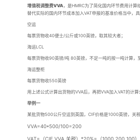
增值税调整费VVA
，是HMRC为了简化国内环节费用计算
替代实际的国内环节成本加入VAT申报的基准价格当中，
空运
每票货物收40便士/公斤或100英镑，取其较大者；
海运LCL
每票货物收90英镑/吨 80英镑，不足一吨的按一吨计算，至
海运整柜
每票货物收550英镑
用上述公式计算出货物的VVA后，再把VVA加入VAT的计
举例一
某批货物500公斤空运到英国，CIF价格是1000英镑，关税
VVA=40*500/100=200
VAT=（CIF VVA 关税）*20%=（1000 200 100