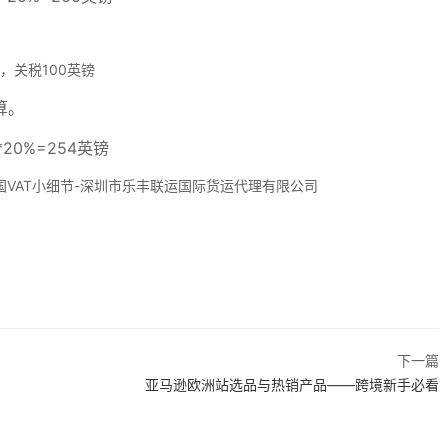
镑，关税100英镑
计算。
）*20%=254英镑
下一篇
亚马逊欧洲站选品与热销产品——跨境新手必看