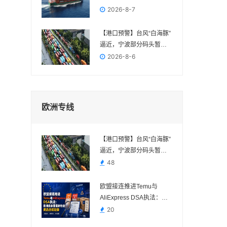
FBA交付节点
2026-8-7
【港口预警】台风“白海豚”
逼近，宁波部分码头暂停
作业，近期出货请提前规
2026-8-6
划
欧洲专线
【港口预警】台风“白海豚”
逼近，宁波部分码头暂停
作业，近期出货请提前规
48
划
欧盟接连推进Temu与
AliExpress DSA执法：欧
洲卖家要重新检查商品合
20
规链条