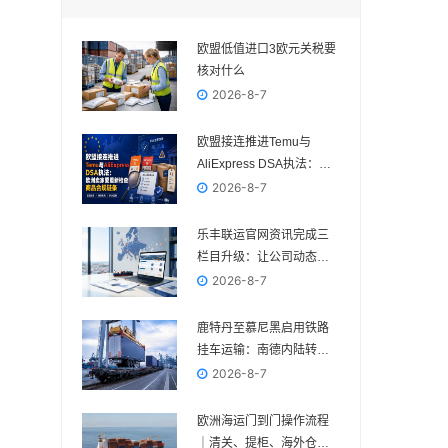
欧盟低值进口3欧元关税要
核对什么
2026-8-7
欧盟接连推进Temu与
AliExpress DSA执法：欧
洲卖家要重新检查商品合
2026-8-7
规链条
乐丰联运官网资讯完成三
栏目升级：让公司动态、
电商政策与物流变化各归
2026-8-7
其位
鹿特丹至慕尼黑启用铁路
挂车运输：南德内陆转运
多一种组合方案
2026-8-7
欧洲海运门到门操作流程
｜清关、提柜、海外仓与