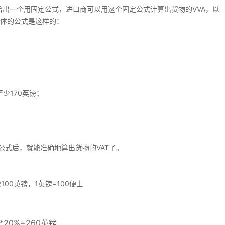
给出一个用固定公式，进口商可以用这个固定公式计算出货物的VVA，以
具体的公式是这样的：
少170英镑；
算公式后，就能准确地算出货物的VAT了。
100英镑，1英镑=100便士
）*20%=260英镑