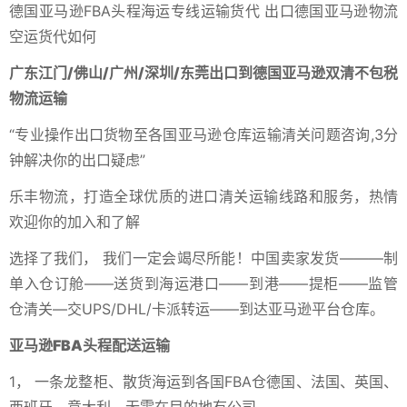
德国亚‌‌马逊FBA头程海运专线运输货代 出口德国亚马逊物流
空运货代如何
广东江门/佛山/广州/深圳/东莞出口到德国亚马逊双清不包税
物流运输
“专业操作出口货物至各国亚马逊仓库运输清关问题咨询,3分
钟解决你的出口疑虑”
乐丰物流，打造全球优质的进口清关运输线路和服务，热情
欢迎你的加入和了解
选择了我们， 我们一定会竭尽所能！中国卖家发货———制
单入仓订舱——送货到海运港口——到港——提柜——监管
仓清关—交UPS/DHL/卡派转运——到达亚马逊平台仓库。
亚马逊FBA头程配送运输
1， 一条龙整柜、散货海运到各国FBA仓德国、法国、英国、