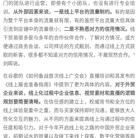
门的团队进行运营，即使有个小团队，也没有进行专业培
训。
从外部因素来说，一是线上平台的流量制约。
有的是因
为整个平台本身的流量就有限，有的虽然平台流量大但具体
引流到店铺中的流量很小；
二是不熟悉对方的信用情况。
线
下贸易很多是与多年的合作伙伴合作，了解对方情况，或方
便通过商务会谈、公司拜访的方式甄别，而通过线上方式获
取的新客，很多都不知道对方的信用情况，不敢贸然合作。”
刘晖说。
在谷歌的《如何备战首次线上广交会》直播培训和其发布的
《线上展会准备指南》中提到了更为具体的内容。
对于外贸
企业来说，线上化过程中企业信息、视觉素材和直播的逻辑
规划要简要清晰。
在信任感的建立上，权威背书和全方位的
线上体验是重中之重，而与买家保持即时沟通，能够放大人
性化交互的魅力，从不同的方面来提高线上沟通过程中的信
任度和吸引力。对于今年开启线上化之路的中国外贸企业来
说，前期试水的效果以及接下来线上获客、数字化营销等商