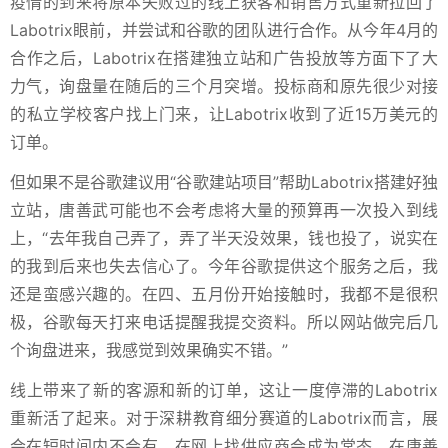
疫情的到来将原本失败过的线上获客和销售方式重新拉回了
Labotrix眼前，并尝试和谷歌的团队进行合作。从今年4月的
合作之后，Labotrix在搭建独立站和广告投放等方面下了大
力气，询盘量在随后的三个月突增。投标商和原先很少对接
的私立学校客户找上门来，让Labotrix收到了近15万美元的
订单。
但如果不是谷歌建议用“谷歌建站项目”帮助Labotrix搭建好独
立站，唐善武可能也不会考虑将大量的预算再一次投入到线
上，“去年我自己弄了，弄了半天没效果，钱也投了，说实在
的我到后来也失去信心了。今年谷歌提供这个服务之后，我
还是蛮感兴趣的。在四、五月份开始接触时，我都不是很积
极，谷歌每天打来电话提醒我提交资料。所以网站做完后几
个询盘进来，我感觉到效果确实不错。”
线上带来了新的客源和新的订单，这让一度停滞的Labotrix
重新活了起来。对于深耕教育细分赛道的Labotrix而言，展
会在短时间内不会有，在网上找供应商会成为常态。在唐善