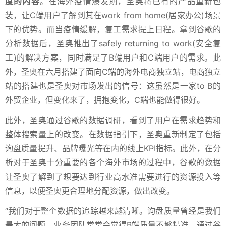
度的内容
。在海外疫情爆发期，圣奥将已有的产品重新包
装，让C端用户了解到其在work from home(居家办公)场景
下的优势。而当疫情缓解，复工需求提上日程。拿到谷歌的
分析数据后，圣奥推出了safely returning to work(安全复
工)的解决方案，同时满足了B端用户和C端用户的需求。此
外，圣奥在六月搭建了面向C端的海外电商独立站，电商独立
站的搭建也是圣奥对市场发出的信号：这虽然是一家to B的
外贸企业，但变化来了，拥抱变化，C端也能做得很好。
此外，圣奥通过谷歌的数据调研，看到了用户在需求趋势和
整体搜索量上的改变。在数据指引下，圣奥重新制定了包括
询盘质量提升、品牌曝光等在内的线上KPI指标。此外，在分
析对于圣奥十分重要的各个海外市场的过程中，谷歌的数据
让圣奥了解到了想要达到行业高水准需要进行的资源投入等
信息，以便圣奥更合理地分配资源，做出改变。
“我们对于整个数据的追踪越来越清晰。询盘质量曾经是我们
最大的问题。业务团队常常会觉得B端质量不够精准。通过谷