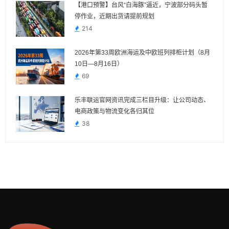
【港口预警】台风“白海豚”逼近，宁波部分码头暂
停作业，近期出货请提前规划
214
2026年第33周欧洲海运及中欧班列排柜计划（8月
10日—8月16日）
69
乐丰联运官网资讯完成三栏目升级：让公司动态、
电商政策与物流变化各归其位
38