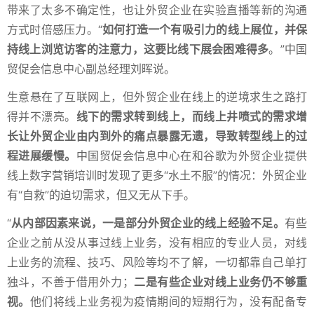
带来了太多不确定性，也让外贸企业在实验直播等新的沟通
方式时倍感压力。“
如何打造一个有吸引力的线上展位，并保
持线上浏览访客的注意力，这要比线下展会困难得多
。”中国
贸促会信息中心副总经理刘晖说。
生意悬在了互联网上，但外贸企业在线上的逆境求生之路打
得并不漂亮。
线下的需求转到线上，而线上井喷式的需求增
长让外贸企业由内到外的痛点暴露无遗，导致转型线上的过
程进展缓慢。
中国贸促会信息中心在和谷歌为外贸企业提供
线上数字营销培训时发现了更多“水土不服”的情况：外贸企业
有“自救”的迫切需求，但又无从下手。
“
从内部因素来说，一是部分外贸企业的线上经验不足。
有些
企业之前从没从事过线上业务，没有相应的专业人员，对线
上业务的流程、技巧、风险等均不了解，一切都靠自己单打
独斗，不善于借用外力；
二是有些企业对线上业务仍不够重
视。
他们将线上业务视为疫情期间的短期行为，没有配备专