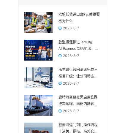
欧盟低值进口3欧元关税要
核对什么
2026-8-7
欧盟接连推进Temu与
AliExpress DSA执法：欧
洲卖家要重新检查商品合
2026-8-7
规链条
乐丰联运官网资讯完成三
栏目升级：让公司动态、
电商政策与物流变化各归
2026-8-7
其位
鹿特丹至慕尼黑启用铁路
挂车运输：南德内陆转运
多一种组合方案
2026-8-7
欧洲海运门到门操作流程
｜清关、提柜、海外仓与