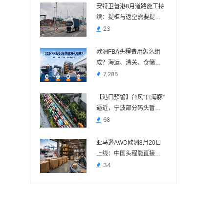
安特卫普港8月道路施工持
续：提柜与返空需要提前
核对路线
23
欧洲FBA头程费用怎么组
成？海运、清关、仓储与
派送费用说明
7,286
【港口预警】台风“白海豚”
逼近，宁波部分码头暂停
作业，近期出货请提前规
68
划
亚马逊AWD欧洲8月20日
上线：中国头程能直接送
吗？
34