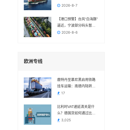
FBA交付节点
2026-8-7
【港口预警】台风“白海豚”
逼近，宁波部分码头暂停
作业，近期出货请提前规
2026-8-6
划
欧洲专线
鹿特丹至慕尼黑启用铁路
挂车运输：南德内陆转运
多一种组合方案
17
比利时VAT递延清关是什
么？德国货如何通过比利
时进口？
3,025