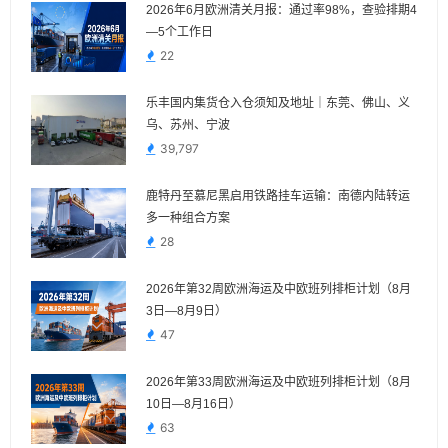
2026年6月欧洲清关月报：通过率98%，查验排期4
—5个工作日
22
乐丰国内集货仓入仓须知及地址｜东莞、佛山、义
乌、苏州、宁波
39,797
鹿特丹至慕尼黑启用铁路挂车运输：南德内陆转运
多一种组合方案
28
2026年第32周欧洲海运及中欧班列排柜计划（8月
3日—8月9日）
47
2026年第33周欧洲海运及中欧班列排柜计划（8月
10日—8月16日）
63