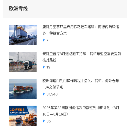
欧洲专线
鹿特丹至慕尼黑启用铁路挂车运输：南德内陆转运
多一种组合方案
7
安特卫普港8月道路施工持续：提柜与返空需要提前
核对路线
19
欧洲海运门到门操作流程｜清关、提柜、海外仓与
FBA交付节点
31,540
2026年第33周欧洲海运及中欧班列排柜计划（8月
10日—8月16日）
35