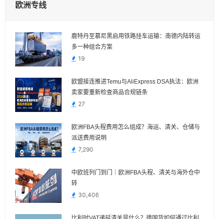
欧洲专线
鹿特丹至慕尼黑启用铁路挂车运输：南德内陆转运
多一种组合方案
19
欧盟接连推进Temu与AliExpress DSA执法：欧洲
卖家要重新检查商品合规链条
27
欧洲FBA头程费用怎么组成？海运、清关、仓储与
派送费用说明
7,290
中欧班列门到门｜欧洲FBA头程、清关与海外仓中
转
30,406
比利时VAT递延清关是什么？德国货如何通过比利