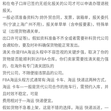
和在电子口岸已签约无纸化报关的公司才可以申请办理退税
报关。
一般必须准备资料为:妳外贸合同，发票，装箱单，报关委托
书(宁波上海广州不用)，报关单草单（含申报要素)，特殊单
证（出境货物通关单，
出口许可证等)。假如资料准备不齐全或者需要补料货代公司
会通知你，要及时补料确保货物能正常发出。
清关:你是FBA海运头程中不容忽视的关键步强，取决了你的
货物是否能顺利到达FBA仓库。你们卖家需要找清关能力强
的，在海外有专门清关团队的
货代公司，不随便接违禁品的公司。
FBA海运头程方式通常有:海运 卡车、海运 快递这两种方式，
海运 卡车―一般是货代公司合作的拖车行，需预约入库，并
且时效不稳定，可是
费用相对于―海运 快递便宜。
假如货物不急着上架，这是不错的选择。海运 快递派送，―