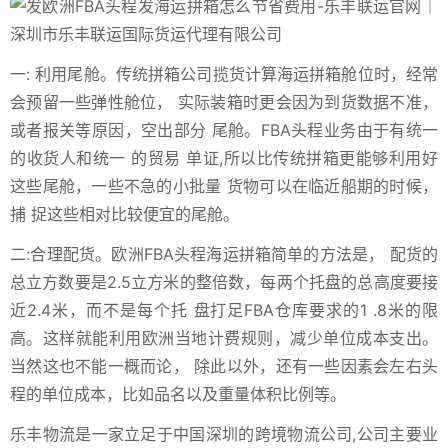
一: 利用尾舱。传统拼箱公司揽货计算海运拼箱舱位时，经常
会预留一些弹性舱位， 实际装箱时更会因为到货数据不准，
或者报关等原因，空出部分 尾舱。FBA头程业务由于有统一
的收货人和统一 的贸易 单证,所以比传统拼箱更能够利用好
这些尾舱，一些不急的小批量 货物可以在临近船期的时候，
捕 捉这些相对比较便宜的尾舱。
二:合理配货。欧洲FBA头程海运拼箱简单的方法是， 配货的
总立方数要是2.5立方米的整倍数，每两个托盘的总高度要接
近2.4米，而不是每个托 盘打足FBA仓库要求的1 .8米的限
高。这样就能利用欧洲当地计费规则，减少单位成本支出。
当然这也不能一概而论， 除此以外，还有一些因素会左右头
程的单位成本，比如品名以及重量体积比例等。
乐丰物流是一家立足于中国深圳的跨境物流公司,公司主要业