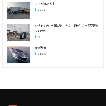
入仓须知及地址
39,761
安特卫普港8月道路施工持续：提柜与返空需要提前
核对路线
0
欧洲海运
31,507