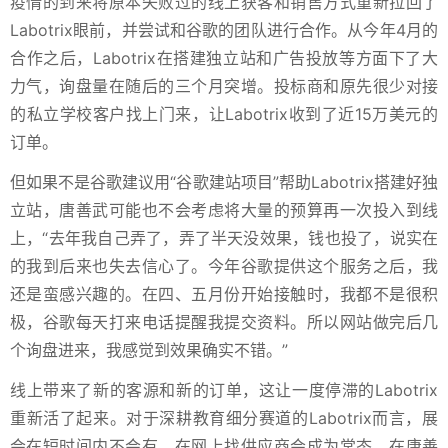
疫情的到来将原本失败过的线上获客和销售方式重新拉回了
Labotrix眼前，并尝试和谷歌的团队进行合作。从今年4月的
合作之后，Labotrix在搭建独立站和广告投放等方面下了大
力气，询盘量在随后的三个月突增。投标商和原先很少对接
的私立学校客户找上门来，让Labotrix收到了近15万美元的
订单。
但如果不是谷歌建议用“谷歌建站项目”帮助Labotrix搭建好独
立站，唐善武可能也不会考虑将大量的预算再一次投入到线
上，“去年我自己弄了，弄了半天没效果，钱也投了，说实在
的我到后来也失去信心了。今年谷歌提供这个服务之后，我
还是蛮感兴趣的。在四、五月份开始接触时，我都不是很积
极，谷歌每天打来电话提醒我提交资料。所以网站做完后几
个询盘进来，我感觉到效果确实不错。”
线上带来了新的客源和新的订单，这让一度停滞的Labotrix
重新活了起来。对于深耕教育细分赛道的Labotrix而言，展
会在短时间内不会有，在网上找供应商会成为常态。在唐善