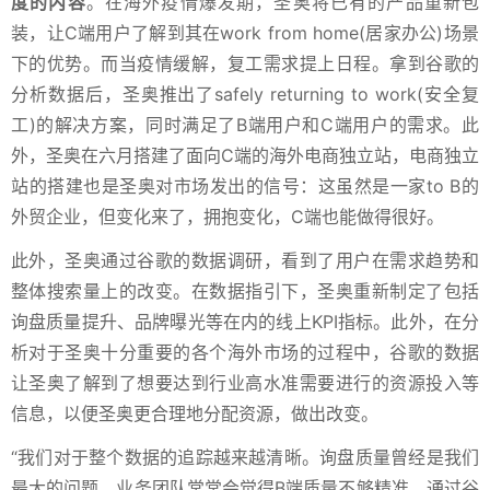
度的内容
。在海外疫情爆发期，圣奥将已有的产品重新包
装，让C端用户了解到其在work from home(居家办公)场景
下的优势。而当疫情缓解，复工需求提上日程。拿到谷歌的
分析数据后，圣奥推出了safely returning to work(安全复
工)的解决方案，同时满足了B端用户和C端用户的需求。此
外，圣奥在六月搭建了面向C端的海外电商独立站，电商独立
站的搭建也是圣奥对市场发出的信号：这虽然是一家to B的
外贸企业，但变化来了，拥抱变化，C端也能做得很好。
此外，圣奥通过谷歌的数据调研，看到了用户在需求趋势和
整体搜索量上的改变。在数据指引下，圣奥重新制定了包括
询盘质量提升、品牌曝光等在内的线上KPI指标。此外，在分
析对于圣奥十分重要的各个海外市场的过程中，谷歌的数据
让圣奥了解到了想要达到行业高水准需要进行的资源投入等
信息，以便圣奥更合理地分配资源，做出改变。
“我们对于整个数据的追踪越来越清晰。询盘质量曾经是我们
最大的问题。业务团队常常会觉得B端质量不够精准。通过谷