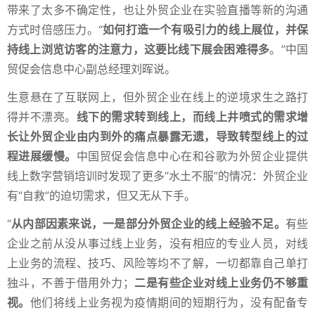
带来了太多不确定性，也让外贸企业在实验直播等新的沟通
方式时倍感压力。“
如何打造一个有吸引力的线上展位，并保
持线上浏览访客的注意力，这要比线下展会困难得多
。”中国
贸促会信息中心副总经理刘晖说。
生意悬在了互联网上，但外贸企业在线上的逆境求生之路打
得并不漂亮。
线下的需求转到线上，而线上井喷式的需求增
长让外贸企业由内到外的痛点暴露无遗，导致转型线上的过
程进展缓慢。
中国贸促会信息中心在和谷歌为外贸企业提供
线上数字营销培训时发现了更多“水土不服”的情况：外贸企业
有“自救”的迫切需求，但又无从下手。
“
从内部因素来说，一是部分外贸企业的线上经验不足。
有些
企业之前从没从事过线上业务，没有相应的专业人员，对线
上业务的流程、技巧、风险等均不了解，一切都靠自己单打
独斗，不善于借用外力；
二是有些企业对线上业务仍不够重
视。
他们将线上业务视为疫情期间的短期行为，没有配备专