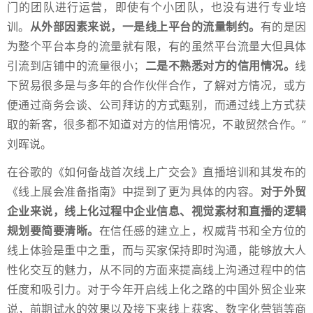
门的团队进行运营，即使有个小团队，也没有进行专业培
训。
从外部因素来说，一是线上平台的流量制约。
有的是因
为整个平台本身的流量就有限，有的虽然平台流量大但具体
引流到店铺中的流量很小；
二是不熟悉对方的信用情况。
线
下贸易很多是与多年的合作伙伴合作，了解对方情况，或方
便通过商务会谈、公司拜访的方式甄别，而通过线上方式获
取的新客，很多都不知道对方的信用情况，不敢贸然合作。”
刘晖说。
在谷歌的《如何备战首次线上广交会》直播培训和其发布的
《线上展会准备指南》中提到了更为具体的内容。
对于外贸
企业来说，线上化过程中企业信息、视觉素材和直播的逻辑
规划要简要清晰。
在信任感的建立上，权威背书和全方位的
线上体验是重中之重，而与买家保持即时沟通，能够放大人
性化交互的魅力，从不同的方面来提高线上沟通过程中的信
任度和吸引力。对于今年开启线上化之路的中国外贸企业来
说，前期试水的效果以及接下来线上获客、数字化营销等商