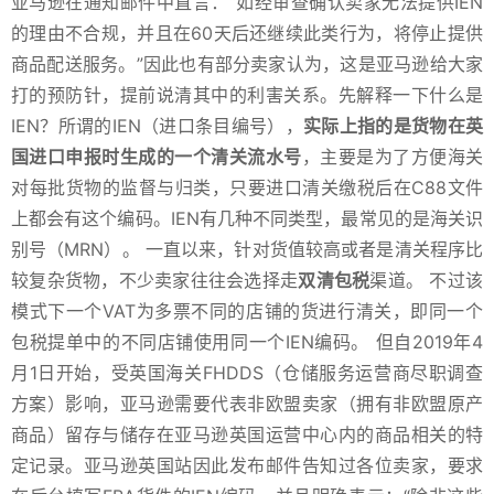
亚马逊在通知邮件中直言：“如经审查确认卖家无法提供IEN
的理由不合规，并且在60天后还继续此类行为，将停止提供
商品配送服务。”因此也有部分卖家认为，这是亚马逊给大家
打的预防针，提前说清其中的利害关系。先解释一下什么是
IEN？所谓的IEN（进口条目编号），
实际上指的是货物在英
国进口申报时生成的一个清关流水号
，主要是为了方便海关
对每批货物的监督与归类，只要进口清关缴税后在C88文件
上都会有这个编码。IEN有几种不同类型，最常见的是海关识
别号（MRN）。 一直以来，针对货值较高或者是清关程序比
较复杂货物，不少卖家往往会选择走
双清包税
渠道。 不过该
模式下一个VAT为多票不同的店铺的货进行清关，即同一个
包税提单中的不同店铺使用同一个IEN编码。 但自2019年4
月1日开始，受英国海关FHDDS（仓储服务运营商尽职调查
方案）影响，亚马逊需要代表非欧盟卖家（拥有非欧盟原产
商品）留存与储存在亚马逊英国运营中心内的商品相关的特
定记录。亚马逊英国站因此发布邮件告知过各位卖家，要求